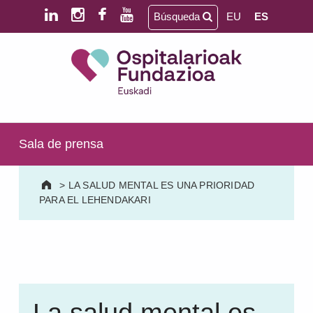
Saltar al contenido principal
Saltar al pie de página
Búsqueda
EU
ES
Ospitalarioak Fundazioa Euskadi (antes Aita Menni)
SALUD MENTAL | DISCAPACIDAD INTELECTUAL | NEURORREHABILITACIÓN Y DAÑO CEREBRAL | PERSONA MAYOR
Sala de prensa
>
LA SALUD MENTAL ES UNA PRIORIDAD
PARA EL LEHENDAKARI
La salud mental es