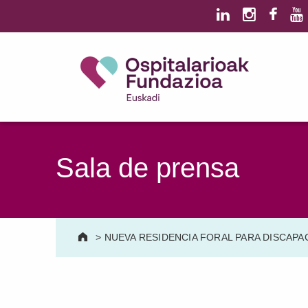
Saltar al contenido principal
Saltar al pie de página
Ospitalarioak Fundazioa Euskadi (antes Aita Menni)
SALUD MENTAL | DISCAPACIDAD INTELECTUAL | NEURORREHABILITACIÓN Y DAÑO CEREBRAL | PERSONA MAYOR
Sala de prensa
>
NUEVA RESIDENCIA FORAL PARA DISCAP