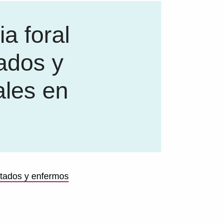
a foral
ados y
les en
itados y enfermos