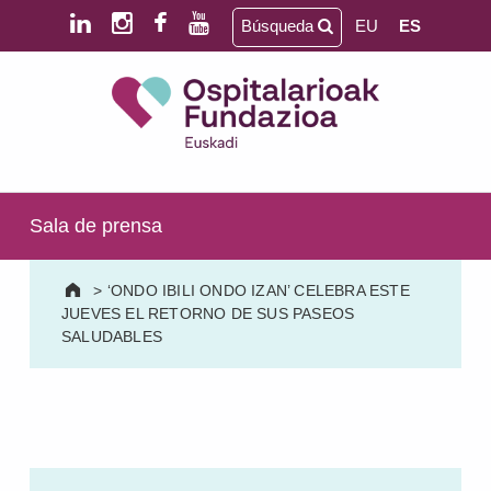
Saltar al contenido principal
Saltar al pie de página
Búsqueda
EU
ES
Ospitalarioak Fundazioa Euskadi (antes Aita Menni)
SALUD MENTAL | DISCAPACIDAD INTELECTUAL | NEURORREHABILITACIÓN Y DAÑO CEREBRAL | PERSONA MAYOR
Sala de prensa
>
‘ONDO IBILI ONDO IZAN’ CELEBRA ESTE
JUEVES EL RETORNO DE SUS PASEOS
SALUDABLES