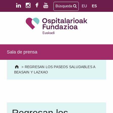
Saltar al contenido principal
Saltar al pie de página
Búsqueda
EU
ES
Ospitalarioak Fundazioa Euskadi (antes Aita Menni)
SALUD MENTAL | DISCAPACIDAD INTELECTUAL | NEURORREHABILITACIÓN Y DAÑO CEREBRAL | PERSONA MAYOR
Sala de prensa
>
REGRESAN LOS PASEOS SALUDABLES A
BEASAIN Y LAZKAO
Regresan los