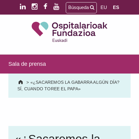
Saltar al contenido principal
Saltar al pie de página
Búsqueda
EU
ES
Ospitalarioak Fundazioa Euskadi (antes Aita Menni)
SALUD MENTAL | DISCAPACIDAD INTELECTUAL | NEURORREHABILITACIÓN Y DAÑO CEREBRAL | PERSONA MAYOR
Sala de prensa
>
«¿SACAREMOS LA GABARRA ALGÚN DÍA?
SÍ, CUANDO TOREE EL PAPA»
«¿Sacaremos la