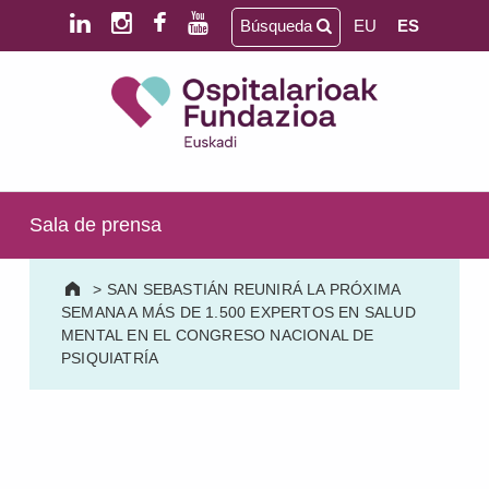
Saltar al contenido principal
Saltar al pie de página
Búsqueda
EU
ES
Ospitalarioak Fundazioa Euskadi (antes Aita Menni)
SALUD MENTAL | DISCAPACIDAD INTELECTUAL | NEURORREHABILITACIÓN Y DAÑO CEREBRAL | PERSONA MAYOR
Sala de prensa
>
SAN SEBASTIÁN REUNIRÁ LA PRÓXIMA
SEMANA A MÁS DE 1.500 EXPERTOS EN SALUD
MENTAL EN EL CONGRESO NACIONAL DE
PSIQUIATRÍA