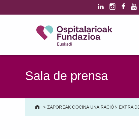
Saltar al contenido principal
Saltar al pie de página
Ospitalarioak Fundazioa Euskadi (antes Aita Menni)
SALUD MENTAL | DISCAPACIDAD INTELECTUAL | NEURORREHABILITACIÓN Y DAÑO CEREBRAL | PERSONA MAYOR
Sala de prensa
>
ZAPOREAK COCINA UNA RACIÓN EXTRA DE