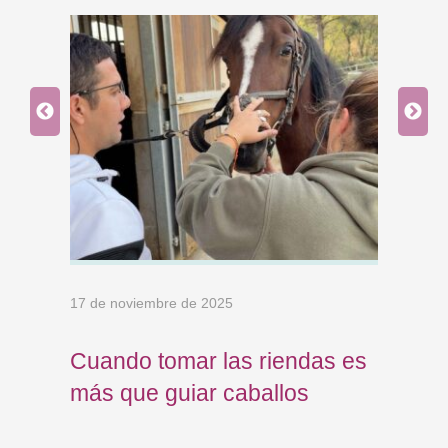
17 de noviembre de 2025
23 de
o
Cuando tomar las riendas es
Tre
ro
más que guiar caballos
par
Fút