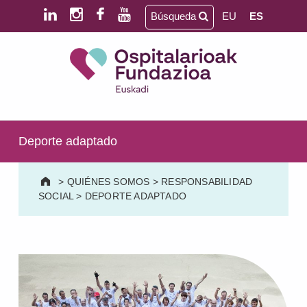
Saltar al contenido principal
Saltar al pie de página
Búsqueda
EU
ES
Ospitalarioak Fundazioa Euskadi (antes Aita Menni)
SALUD MENTAL | DISCAPACIDAD INTELECTUAL | NEURORREHABILITACIÓN Y DAÑO CEREBRAL | PERSONA MAYOR
Deporte adaptado
>
QUIÉNES SOMOS
>
RESPONSABILIDAD
SOCIAL
>
DEPORTE ADAPTADO