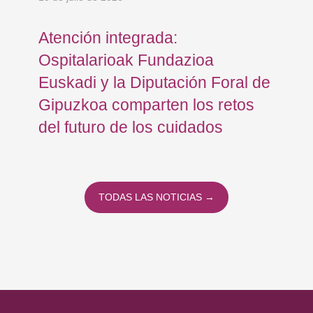
Atención integrada:
Jo
Ospitalarioak Fundazioa
re
Euskadi y la Diputación Foral de
ex
Gipuzkoa comparten los retos
En
del futuro de los cuidados
TODAS LAS NOTICIAS →