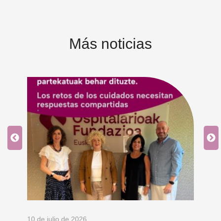
Más noticias
10 de julio de 2026
8 d