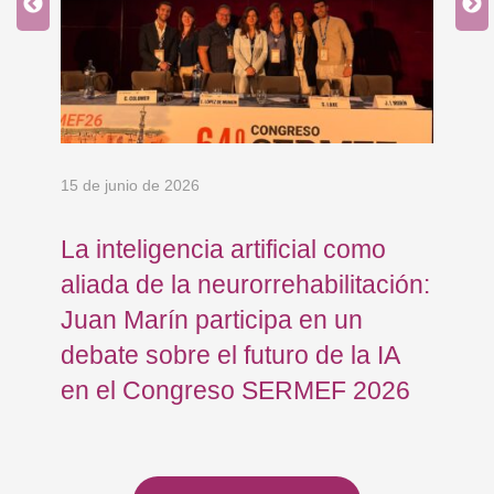
15 de junio de 2026
18 
La inteligencia artificial como
Re
aliada de la neurorrehabilitación:
Os
Juan Marín participa en un
Eu
debate sobre el futuro de la IA
op
en el Congreso SERMEF 2026
co