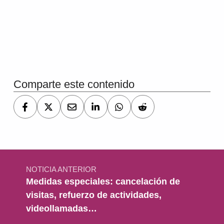
Volver a la navegación principal
Comparte este contenido
Navegación de entradas
NOTICIA ANTERIOR
Medidas especiales: cancelación de
visitas, refuerzo de actividades,
videollamadas…