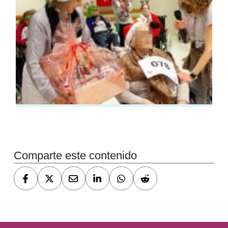
Volver a la navegación principal
Comparte este contenido
Navegación de entradas