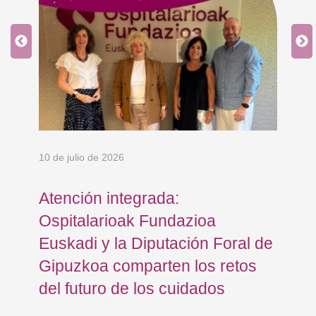
10 de julio de 2026
8 d
Atención integrada:
Jo
Ospitalarioak Fundazioa
re
Euskadi y la Diputación Foral de
ex
Gipuzkoa comparten los retos
En
del futuro de los cuidados