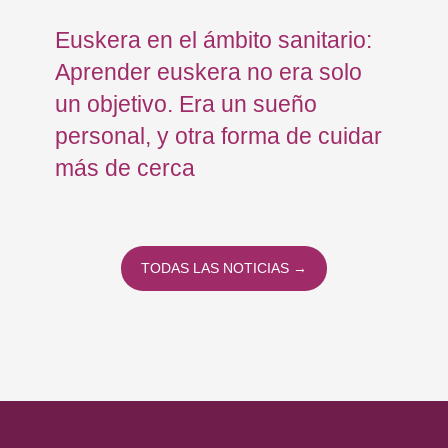
Euskera en el ámbito sanitario:
Co
Aprender euskera no era solo
Ja
un objetivo. Era un sueño
mo
personal, y otra forma de cuidar
Os
más de cerca
Eu
TODAS LAS NOTICIAS →