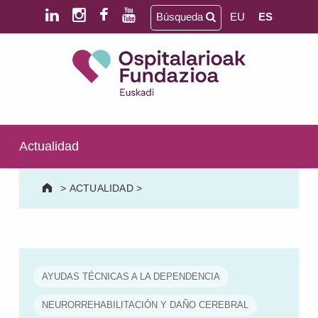
Saltar al contenido principal
Saltar al pie de página
Búsqueda
EU
ES
Ospitalarioak Fundazioa Euskadi (antes Aita Menni)
SALUD MENTAL | DISCAPACIDAD INTELECTUAL | NEURORREHABILITACIÓN Y DAÑO CEREBRAL | PERSONA MAYOR
Actualidad
>
ACTUALIDAD
>
AYUDAS TÉCNICAS A LA DEPENDENCIA
NEURORREHABILITACIÓN Y DAÑO CEREBRAL