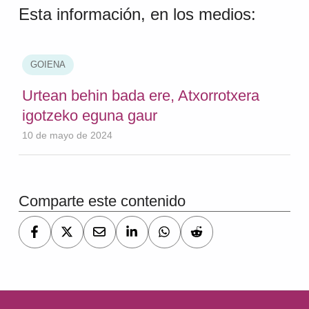
Esta información, en los medios:
GOIENA
Urtean behin bada ere, Atxorrotxera
igotzeko eguna gaur
10 de mayo de 2024
Volver a la navegación principal
Comparte este contenido
Navegación de entradas