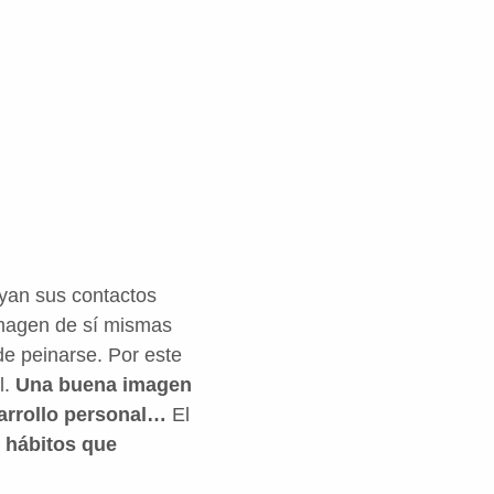
yan sus contactos
 imagen de sí mismas
 de peinarse. Por este
l.
Una buena imagen
sarrollo personal…
El
r hábitos que