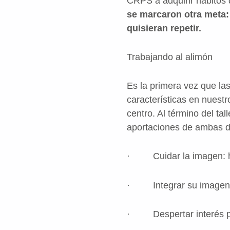
CRPS a adquirir hábitos q
se marcaron otra meta:
quisieran repetir.
Trabajando al alimón
Es la primera vez que la
características en nuest
centro. Al término del t
aportaciones de ambas di
· Cuidar la imagen: higi
· Integrar su imagen: l
· Despertar interés po