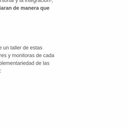
sonal y la integración-,
ciaran de manera que
 un taller de estas
ores y monitoras de cada
mplementariedad de las
e: