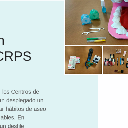
n
 CRPS
 los Centros de
han desplegado un
ar hábitos de aseo
dables. En
un desfile