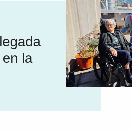
llegada
 en la
i