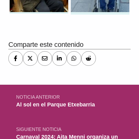
Volver a la navegación principal
Comparte este contenido
Navegación de entradas
NOTICIA ANTERIOR
Al sol en el Parque Etxebarria
SIGUIENTE NOTICIA
Carnaval 2024: Aita Menni organiza un