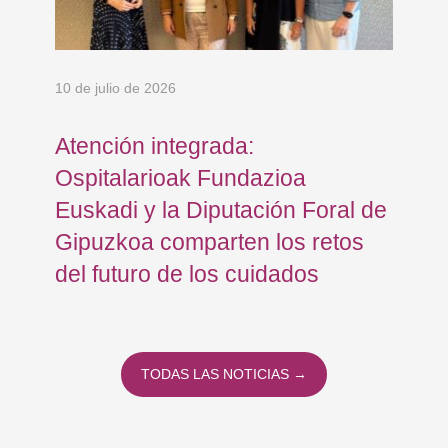
10 de julio de 2026
8 d
Atención integrada:
Jo
Ospitalarioak Fundazioa
re
Euskadi y la Diputación Foral de
ex
Gipuzkoa comparten los retos
En
del futuro de los cuidados
TODAS LAS NOTICIAS →