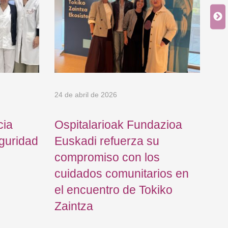
Mu
un
co
se
24 de abril de 2026
cia
Ospitalarioak Fundazioa
eguridad
Euskadi refuerza su
compromiso con los
cuidados comunitarios en
el encuentro de Tokiko
Zaintza