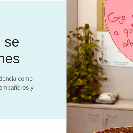
 se
ones
idencia como
compañeros y
.