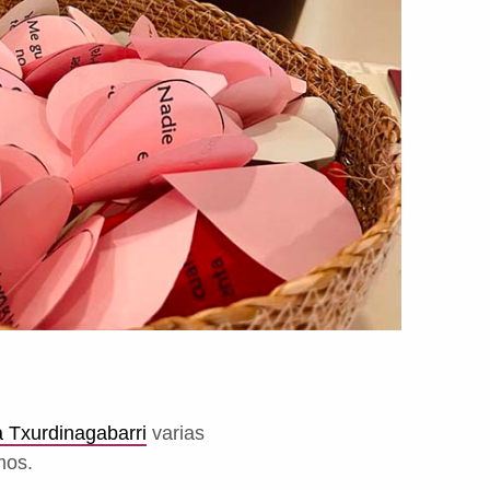
 Txurdinagabarri
varias
mos.