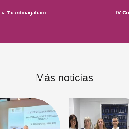
ia Txurdinagabarri
IV Co
Más noticias