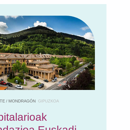
TE / MONDRAGÓN
GIPUZKOA
italarioak
ndazioa Euskadi