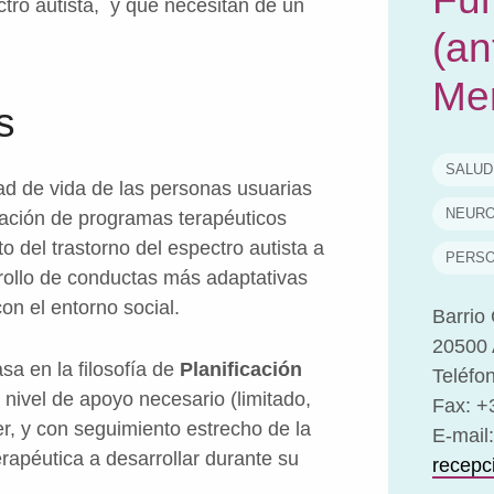
ctro autista, y que necesitan de un
(an
Me
s
SALUD
ad de vida de las personas usuarias
NEURO
cación de programas terapéuticos
o del trastorno del espectro autista a
PERSO
arrollo de conductas más adaptativas
n el entorno social.
Barrio 
20500 
sa en la filosofía de
Planificación
Teléfo
l nivel de apoyo necesario (limitado,
Fax: +
r, y con seguimiento estrecho de la
E-mail:
terapéutica a desarrollar durante su
recepc