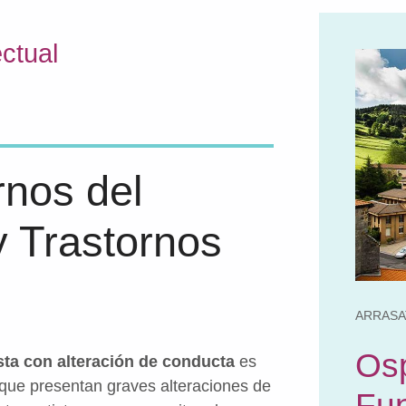
ctual
rnos del
y Trastornos
ARRASA
Osp
sta con alteración de conducta
es
 que presentan graves alteraciones de
Fu