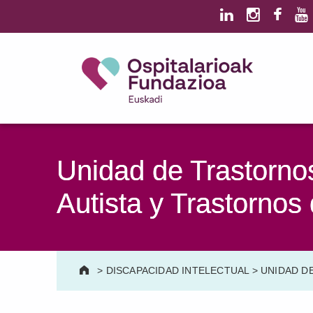
Saltar al contenido principal
Saltar al pie de página
Ospitalarioak Fundazioa Euskadi (antes Aita Menni)
SALUD MENTAL | DISCAPACIDAD INTELECTUAL | NEURORREHABILITACIÓN Y DAÑO CEREBRAL | PERSONA MAYOR
Unidad de Trastorno
Autista y Trastornos
>
DISCAPACIDAD INTELECTUAL
>
UNIDAD D