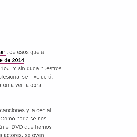
ain
, de esos que a
re de 2014
río». Y sin duda nuestros
fesional se involucró,
aron a ver la obra
canciones y la genial
a. Como nada se nos
. En el DVD que hemos
s actores, se oyen