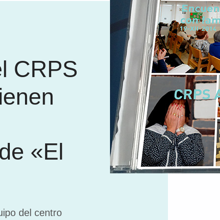
el CRPS
tienen
de «El
ipo del centro