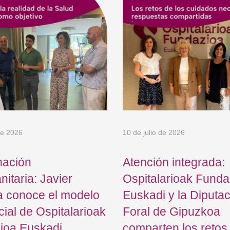
de 2026
10 de julio de 2026
nación
Atención integrada:
nitaria: Javier
Ospitalarioak Funda
a conoce el modelo
Euskadi y la Diputa
cial de Ospitalarioak
Foral de Gipuzkoa
ioa Euskadi
comparten los retos