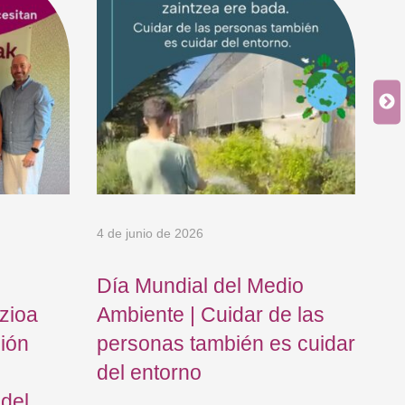
4 de junio de 2026
18 
Día Mundial del Medio
Os
zioa
Ambiente | Cuidar de las
Eu
ción
personas también es cuidar
Ca
del entorno
Do
 del