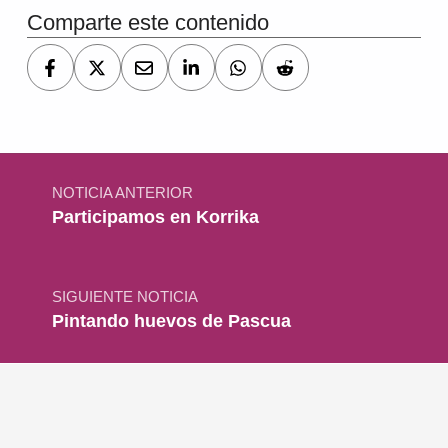
Comparte este contenido
Navegación de entradas
NOTICIA ANTERIOR
Participamos en Korrika
SIGUIENTE NOTICIA
Pintando huevos de Pascua