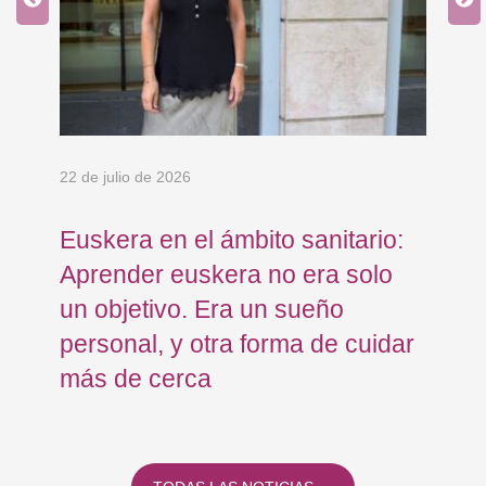
an
 y
22 de julio de 2026
15 
Euskera en el ámbito sanitario:
Co
Aprender euskera no era solo
Ja
un objetivo. Era un sueño
mo
personal, y otra forma de cuidar
Os
más de cerca
Eu