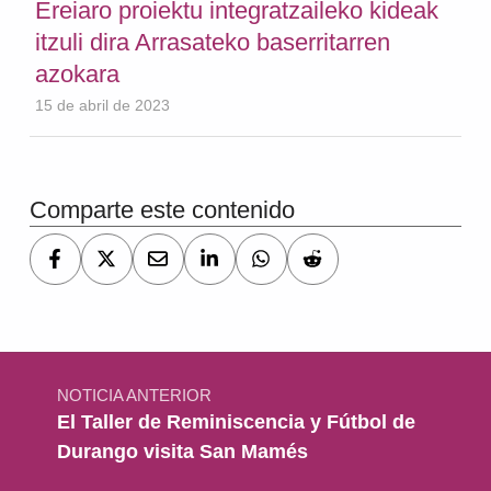
Ereiaro proiektu integratzaileko kideak
itzuli dira Arrasateko baserritarren
azokara
15 de abril de 2023
Volver a la navegación principal
Comparte este contenido
Navegación de entradas
NOTICIA ANTERIOR
El Taller de Reminiscencia y Fútbol de
Durango visita San Mamés