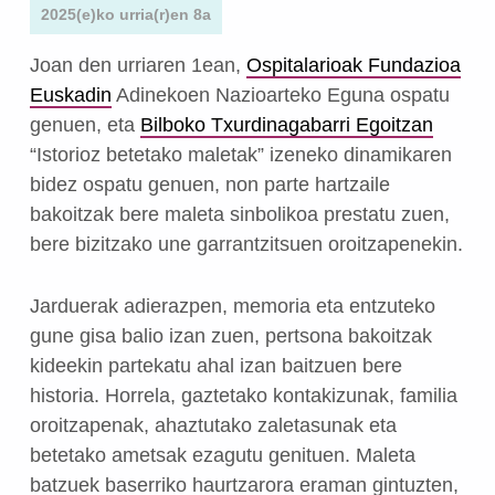
2025(e)ko urria(r)en 8a
Joan den urriaren 1ean,
Ospitalarioak Fundazioa
Euskadin
Adinekoen Nazioarteko Eguna ospatu
genuen, eta
Bilboko Txurdinagabarri Egoitzan
“Istorioz betetako maletak” izeneko dinamikaren
bidez ospatu genuen, non parte hartzaile
bakoitzak bere maleta sinbolikoa prestatu zuen,
bere bizitzako une garrantzitsuen oroitzapenekin.
Jarduerak adierazpen, memoria eta entzuteko
gune gisa balio izan zuen, pertsona bakoitzak
kideekin partekatu ahal izan baitzuen bere
historia. Horrela, gaztetako kontakizunak, familia
oroitzapenak, ahaztutako zaletasunak eta
betetako ametsak ezagutu genituen. Maleta
batzuek baserriko haurtzarora eraman gintuzten,