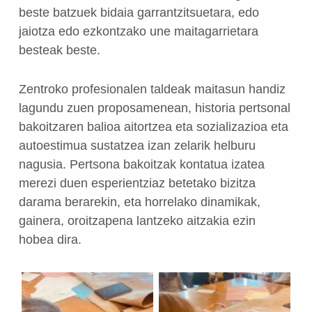
beste batzuek bidaia garrantzitsuetara, edo
jaiotza edo ezkontzako une maitagarrietara
besteak beste.
Zentroko profesionalen taldeak maitasun handiz
lagundu zuen proposamenean, historia pertsonal
bakoitzaren balioa aitortzea eta sozializazioa eta
autoestimua sustatzea izan zelarik helburu
nagusia. Pertsona bakoitzak kontatua izatea
merezi duen esperientziaz betetako bizitza
darama berarekin, eta horrelako dinamikak,
gainera, oroitzapena lantzeko aitzakia ezin
hobea dira.