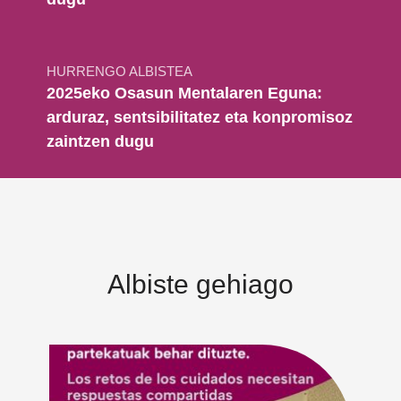
HURRENGO ALBISTEA
2025eko Osasun Mentalaren Eguna:
arduraz, sentsibilitatez eta konpromisoz
zaintzen dugu
Albiste gehiago