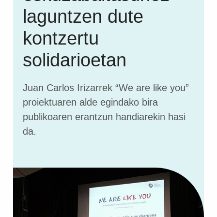
laguntzen dute
kontzertu
solidarioetan
Juan Carlos Irizarrek “We are like you”
proiektuaren alde egindako bira
publikoaren erantzun handiarekin hasi
da.