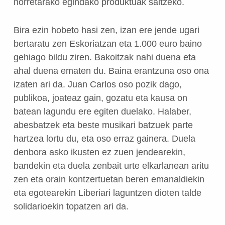
horretarako egindako produktuak saltzeko.
Bira ezin hobeto hasi zen, izan ere jende ugari
bertaratu zen Eskoriatzan eta 1.000 euro baino
gehiago bildu ziren. Bakoitzak nahi duena eta
ahal duena ematen du. Baina erantzuna oso ona
izaten ari da. Juan Carlos oso pozik dago,
publikoa, joateaz gain, gozatu eta kausa on
batean lagundu ere egiten duelako. Halaber,
abesbatzek eta beste musikari batzuek parte
hartzea lortu du, eta oso erraz gainera. Duela
denbora asko ikusten ez zuen jendearekin,
bandekin eta duela zenbait urte elkarlanean aritu
zen eta orain kontzertuetan beren emanaldiekin
eta egotearekin Liberiari laguntzen dioten talde
solidarioekin topatzen ari da.