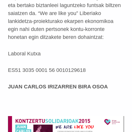
eta bertako biztanleei laguntzeko funtsak biltzen
saiatzen da. “We are like you” Liberiako
lankidetza-proiekturako ekarpen ekonomikoa
egin nahi duten pertsonek kontu-korronte
honetan egin ditzakete beren dohaintzat:
Laboral Kutxa
ES51 3035 0001 56 0010129618
JUAN CARLOS IRIZARREN BIRA OSOA