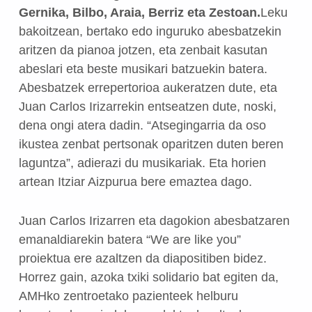
Gernika, Bilbo, Araia, Berriz eta Zestoan.
Leku
bakoitzean, bertako edo inguruko abesbatzekin
aritzen da pianoa jotzen, eta zenbait kasutan
abeslari eta beste musikari batzuekin batera.
Abesbatzek errepertorioa aukeratzen dute, eta
Juan Carlos Irizarrekin entseatzen dute, noski,
dena ongi atera dadin. “Atsegingarria da oso
ikustea zenbat pertsonak oparitzen duten beren
laguntza”, adierazi du musikariak. Eta horien
artean Itziar Aizpurua bere emaztea dago.
Juan Carlos Irizarren eta dagokion abesbatzaren
emanaldiarekin batera “We are like you”
proiektua ere azaltzen da diapositiben bidez.
Horrez gain, azoka txiki solidario bat egiten da,
AMHko zentroetako pazienteek helburu