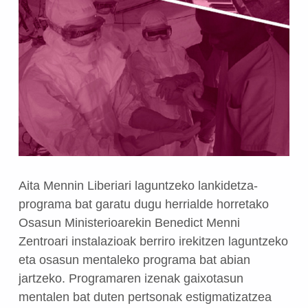
Aita Mennin Liberiari laguntzeko lankidetza-
programa bat garatu dugu herrialde horretako
Osasun Ministerioarekin Benedict Menni
Zentroari instalazioak berriro irekitzen laguntzeko
eta osasun mentaleko programa bat abian
jartzeko. Programaren izenak gaixotasun
mentalen bat duten pertsonak estigmatizatzea