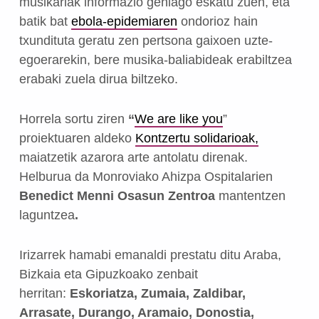
musikariak informazio gehiago eskatu zuen, eta
batik bat
ebola-epidemiaren
ondorioz hain
txundituta geratu zen pertsona gaixoen uzte-
egoerarekin, bere musika-baliabideak erabiltzea
erabaki zuela dirua biltzeko.
Horrela sortu ziren
“
We are like you
”
proiektuaren aldeko
Kontzertu solidarioak,
maiatzetik azarora arte antolatu direnak.
Helburua da Monroviako Ahizpa Ospitalarien
Benedict Menni Osasun Zentroa
mantentzen
laguntzea
.
Irizarrek hamabi emanaldi prestatu ditu Araba,
Bizkaia eta Gipuzkoako zenbait
herritan:
Eskoriatza,
Zumaia, Zaldibar,
Arrasate, Durango, Aramaio, Donostia,