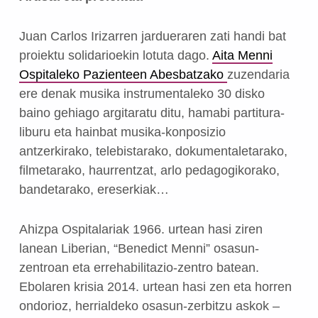
Juan Carlos Irizarren jardueraren zati handi bat
proiektu solidarioekin lotuta dago.
Aita Menni
Ospitaleko Pazienteen Abesbatzako
zuzendaria
ere denak musika instrumentaleko 30 disko
baino gehiago argitaratu ditu, hamabi partitura-
liburu eta hainbat musika-konposizio
antzerkirako, telebistarako, dokumentaletarako,
filmetarako, haurrentzat, arlo pedagogikorako,
bandetarako, ereserkiak…
Ahizpa Ospitalariak 1966. urtean hasi ziren
lanean Liberian, “Benedict Menni” osasun-
zentroan eta errehabilitazio-zentro batean.
Ebolaren krisia 2014. urtean hasi zen eta horren
ondorioz, herrialdeko osasun-zerbitzu askok –