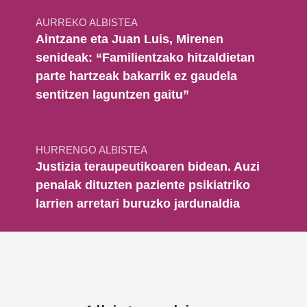
AURREKO ALBISTEA
Aintzane eta Juan Luis, Mirenen
senideak: “Familientzako hitzaldietan
parte hartzeak bakarrik ez gaudela
sentitzen laguntzen gaitu”
HURRENGO ALBISTEA
Justizia teraupeutikoaren bidean. Auzi
penalak dituzten paziente psikiatriko
larrien arretari buruzko jardunaldia