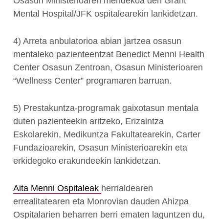
Osasun Ministerioaren mendekoa den Grant
Mental Hospital/JFK ospitalearekin lankidetzan.
4) Arreta anbulatorioa abian jartzea osasun
mentaleko pazienteentzat Benedict Menni Health
Center Osasun Zentroan, Osasun Ministerioaren
“Wellness Center” programaren barruan.
5) Prestakuntza-programak gaixotasun mentala
duten pazienteekin aritzeko, Erizaintza
Eskolarekin, Medikuntza Fakultatearekin, Carter
Fundazioarekin, Osasun Ministerioarekin eta
erkidegoko erakundeekin lankidetzan.
Aita Menni Ospitaleak
herrialdearen
errealitatearen eta Monrovian dauden Ahizpa
Ospitalarien beharren berri ematen laguntzen du,