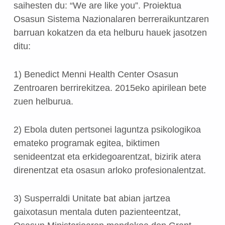
saihesten du: “We are like you”. Proiektua
Osasun Sistema Nazionalaren berreraikuntzaren
barruan kokatzen da eta helburu hauek jasotzen
ditu:
1) Benedict Menni Health Center Osasun
Zentroaren berrirekitzea. 2015eko apirilean bete
zuen helburua.
2) Ebola duten pertsonei laguntza psikologikoa
emateko programak egitea, biktimen
senideentzat eta erkidegoarentzat, bizirik atera
direnentzat eta osasun arloko profesionalentzat.
3) Susperraldi Unitate bat abian jartzea
gaixotasun mentala duten pazienteentzat,