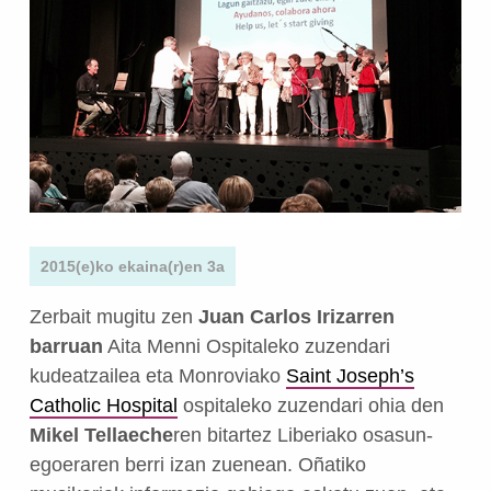
2015(e)ko ekaina(r)en 3a
Zerbait mugitu zen
Juan Carlos Irizarren
barruan
Aita Menni Ospitaleko zuzendari
kudeatzailea eta Monroviako
Saint Joseph’s
Catholic Hospital
ospitaleko zuzendari ohia den
Mikel Tellaeche
ren bitartez Liberiako osasun-
egoeraren berri izan zuenean. Oñatiko