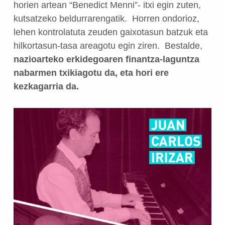
horien artean “Benedict Menni”- itxi egin zuten,
kutsatzeko beldurrarengatik. Horren ondorioz,
lehen kontrolatuta zeuden gaixotasun batzuk eta
hilkortasun-tasa areagotu egin ziren. Bestalde,
nazioarteko erkidegoaren finantza-laguntza
nabarmen txikiagotu da, eta hori ere
kezkagarria da.