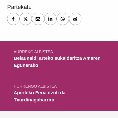
Partekatu
Bidalketetan zehar nabigatu
AURREKO ALBISTEA
Belaunaldi arteko sukaldaritza Amaren
Egunerako
HURRENGO ALBISTEA
Apirileko Feria itzuli da
Txurdinagabarrira