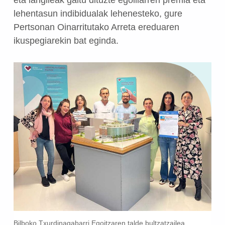
lehentasun indibidualak lehenesteko, gure
Pertsonan Oinarritutako Arreta ereduaren
ikuspegiarekin bat eginda.
Bilboko Txurdinagabarri Egoitzaren talde bultzatzailea.