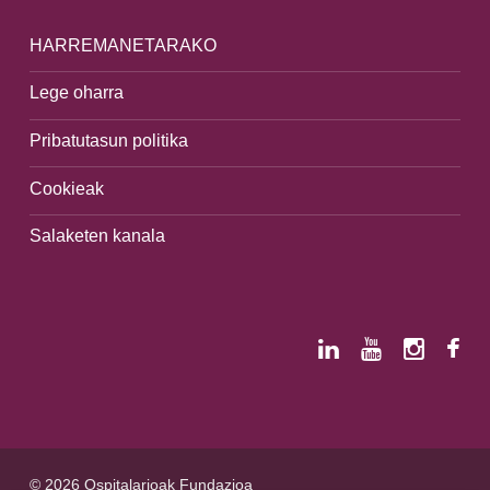
HARREMANETARAKO
Lege oharra
Pribatutasun politika
Cookieak
Salaketen kanala
© 2026 Ospitalarioak Fundazioa