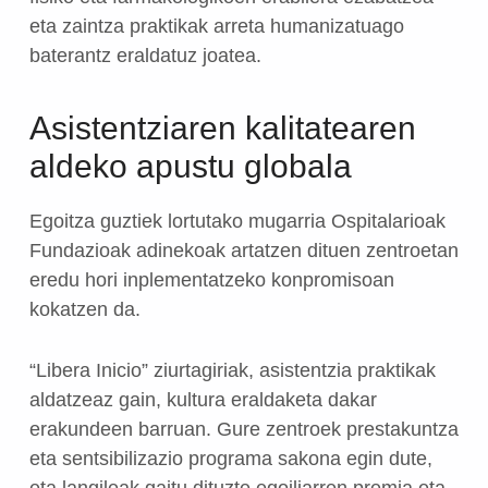
eta zaintza praktikak arreta humanizatuago
baterantz eraldatuz joatea.
Asistentziaren kalitatearen
aldeko apustu globala
Egoitza guztiek lortutako mugarria Ospitalarioak
Fundazioak adinekoak artatzen dituen zentroetan
eredu hori inplementatzeko konpromisoan
kokatzen da.
“Libera Inicio” ziurtagiriak, asistentzia praktikak
aldatzeaz gain, kultura eraldaketa dakar
erakundeen barruan. Gure zentroek prestakuntza
eta sentsibilizazio programa sakona egin dute,
eta langileak gaitu dituzte egoiliarren premia eta