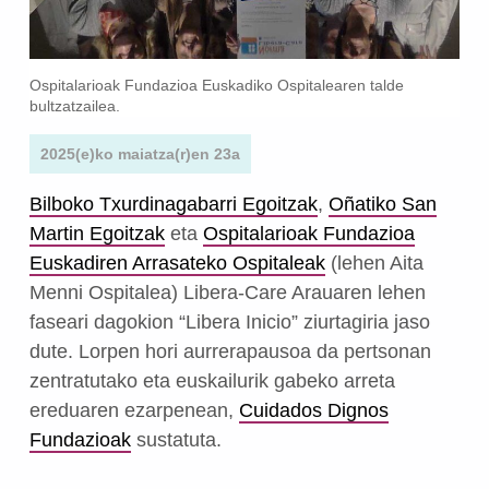
Ospitalarioak Fundazioa Euskadiko Ospitalearen talde
bultzatzailea.
2025(e)ko maiatza(r)en 23a
Bilboko Txurdinagabarri Egoitzak
,
Oñatiko San
Martin Egoitzak
eta
Ospitalarioak Fundazioa
Euskadiren Arrasateko Ospitaleak
(lehen Aita
Menni Ospitalea) Libera-Care Arauaren lehen
faseari dagokion “Libera Inicio” ziurtagiria jaso
dute. Lorpen hori aurrerapausoa da pertsonan
zentratutako eta euskailurik gabeko arreta
ereduaren ezarpenean,
Cuidados Dignos
Fundazioak
sustatuta.