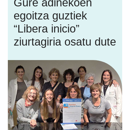
Gure adinekoen
egoitza guztiek
“Libera inicio”
ziurtagiria osatu dute