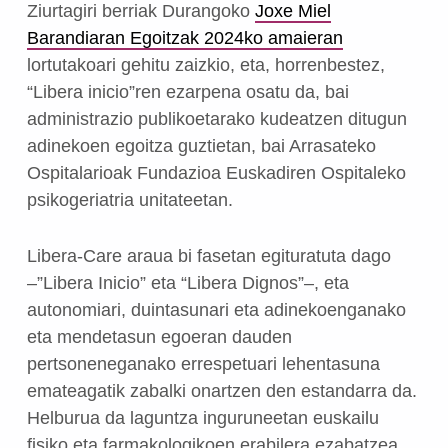
Ziurtagiri berriak Durangoko
Joxe Miel
Barandiaran Egoitzak
2024ko amaieran
lortutakoari gehitu zaizkio, eta, horrenbestez,
“Libera inicio”ren ezarpena osatu da, bai
administrazio publikoetarako kudeatzen ditugun
adinekoen egoitza guztietan, bai Arrasateko
Ospitalarioak Fundazioa Euskadiren Ospitaleko
psikogeriatria unitateetan.
Libera-Care araua bi fasetan egituratuta dago
–”Libera Inicio” eta “Libera Dignos”–, eta
autonomiari, duintasunari eta adinekoenganako
eta mendetasun egoeran dauden
pertsoneneganako errespetuari lehentasuna
emateagatik zabalki onartzen den estandarra da.
Helburua da laguntza inguruneetan euskailu
fisiko eta farmakologikoen erabilera ezabatzea