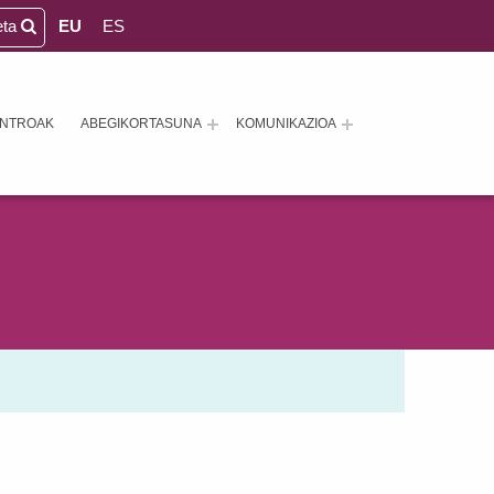
eta
EU
ES
ENTROAK
ABEGIKORTASUNA
KOMUNIKAZIOA