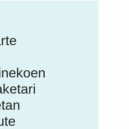
rte
inekoen
ketari
tan
ute