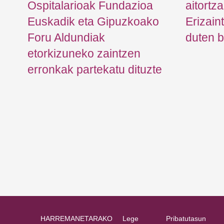
Ospitalarioak Fundazioa
aitortz
e
Euskadik eta Gipuzkoako
Erizain
du
Foru Aldundiak
duten b
en
etorkizuneko zaintzen
erronkak partekatu dituzte
HARREMANETARAKO
Lege
Pribatutasun