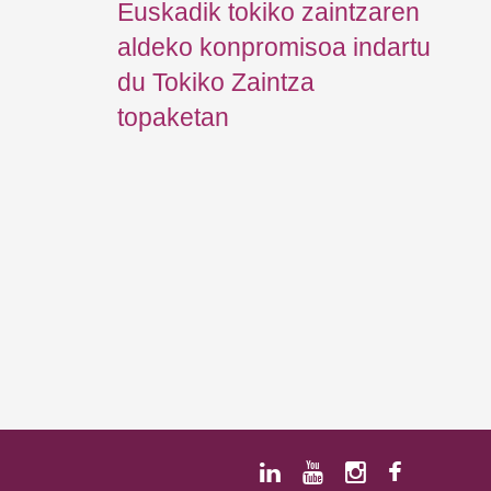
Euskadik tokiko zaintzaren
aldeko konpromisoa indartu
du Tokiko Zaintza
topaketan