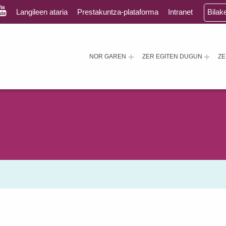
Langileen ataria
Prestakuntza-plataforma
Intranet
Bilak
NOR GAREN
ZER EGITEN DUGUN
Z