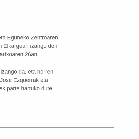
 eta Eguneko Zentroaren
n Elkargoan izango den
artxoaren 26an.
 izango da, eta horren
 Jose Ezquerrak eta
ek parte hartuko dute.