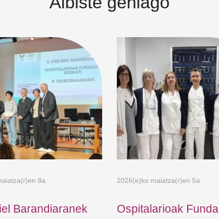
Albiste gehiago
aiatza(r)en 8a
2026(e)ko maiatza(r)en 5a
iel Barandiaranek
Ospitalarioak Funda