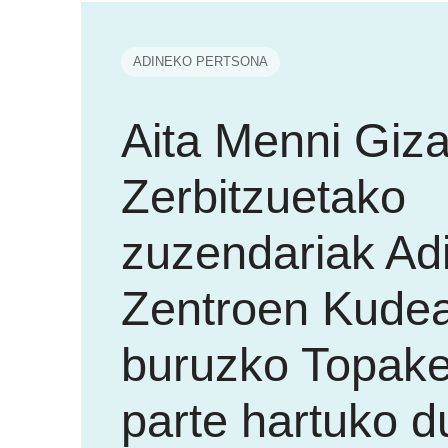
ADINEKO PERTSONA
Aita Menni Giza
Zerbitzuetako
zuzendariak Ad
Zentroen Kudea
buruzko Topake
parte hartuko d