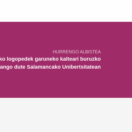
HURRENGO ALBISTEA
eko logopedek garuneko kalteari buruzko
emango dute Salamancako Unibertsitatean