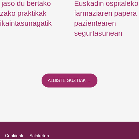
a jaso du bertako
Euskadin ospitaleko
tzako praktikak
farmaziaren papera
ikaintasunagatik
pazientearen
segurtasunean
ALBISTE GUZTIAK →
Cookieak
Salaketen