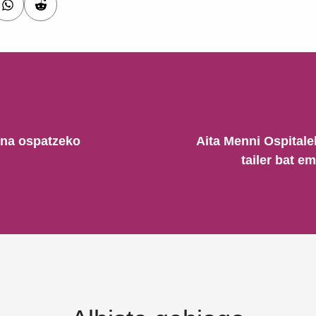
ena ospatzeko
Aita Menni Ospital
tailer bat 