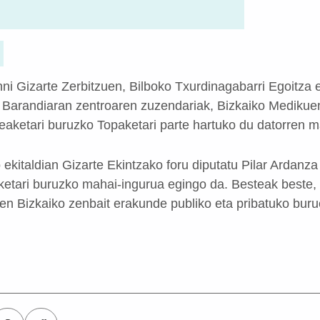
ni Gizarte Zerbitzuen, Bilboko Txurdinagabarri Egoitza
 Barandiaran zentroaren zuzendariak, Bizkaiko Medikue
aketari buruzko Topaketari parte hartuko du datorren m
ekitaldian Gizarte Ekintzako foru diputatu Pilar Ardanza
etari buruzko mahai-ingurua egingo da. Besteak beste,
ten Bizkaiko zenbait erakunde publiko eta pribatuko buru