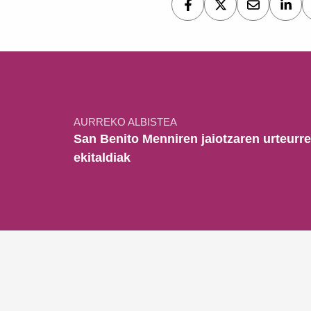
Bidalketetan zehar nabigatu
AURREKO ALBISTEA
San Benito Menniren jaiotzaren urteurr
ekitaldiak