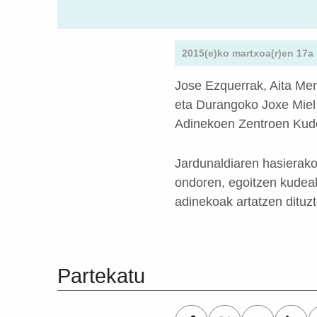
2015(e)ko martxoa(r)en 17a
Jose Ezquerrak, Aita Men
eta Durangoko Joxe Miel
Adinekoen Zentroen Kude
Jardunaldiaren hasierako 
ondoren, egoitzen kudeak
adinekoak artatzen dituz
Skip back to main navigation
Partekatu