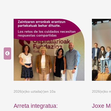
2026(e)ko uztaila(r)en 10a
2026(e)ko m
Arreta integratua:
Joxe M