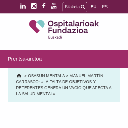
Skip to main content
Skip to footer
Bilaketa
EU
ES
Ospitalarioak Fundazioa Euskadi (lehen Aita Menni)
SALUD MENTAL | PERSONAS MAYORES | DAÑO CEREBRAL | DISCAPACIDAD INTELECTUAL
Prentsa-aretoa
>
OSASUN MENTALA
>
MANUEL MARTÍN
CARRASCO: «LA FALTA DE OBJETIVOS Y
REFERENTES GENERA UN VACÍO QUE AFECTA A
LA SALUD MENTAL»