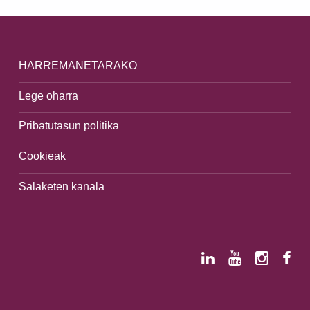
HARREMANETARAKO
Lege oharra
Pribatutasun politika
Cookieak
Salaketen kanala