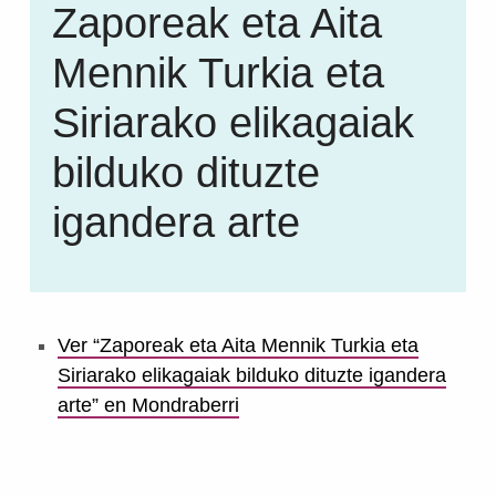
Zaporeak eta Aita
Mennik Turkia eta
Siriarako elikagaiak
bilduko dituzte
igandera arte
Ver “Zaporeak eta Aita Mennik Turkia eta
Siriarako elikagaiak bilduko dituzte igandera
arte” en Mondraberri
Skip back to main navigation