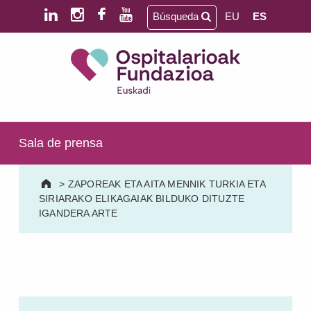
Saltar al contenido principal
Saltar al pie de página
Búsqueda
EU
ES
Ospitalarioak Fundazioa Euskadi (antes Aita Menni)
SALUD MENTAL | DISCAPACIDAD INTELECTUAL | NEURORREHABILITACIÓN Y DAÑO CEREBRAL | PERSONA MAYOR
Sala de prensa
>
ZAPOREAK ETA AITA MENNIK TURKIA ETA
SIRIARAKO ELIKAGAIAK BILDUKO DITUZTE
IGANDERA ARTE