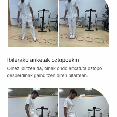
Ibilerako ariketak oztopoekin
Oinez ibiltzea da, oinak ondo altxatuta oztopo
desberdinak gainditzen diren bitartean.