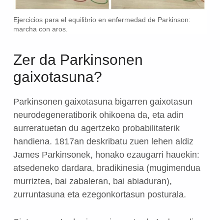
Ejercicios para el equilibrio en enfermedad de Parkinson:
marcha con aros.
Zer da Parkinsonen
gaixotasuna?
Parkinsonen gaixotasuna bigarren gaixotasun
neurodegeneratiborik ohikoena da, eta adin
aurreratuetan du agertzeko probabilitaterik
handiena. 1817an deskribatu zuen lehen aldiz
James Parkinsonek, honako ezaugarri hauekin:
atsedeneko dardara, bradikinesia (mugimendua
murriztea, bai zabaleran, bai abiaduran),
zurruntasuna eta ezegonkortasun posturala.