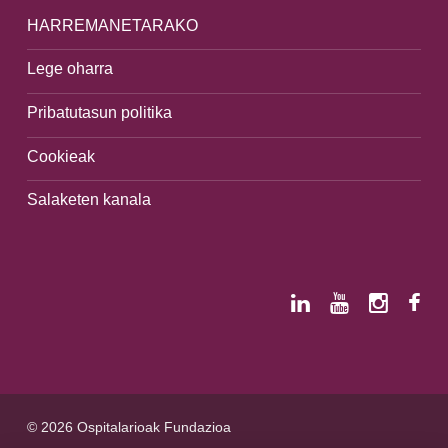
HARREMANETARAKO
Lege oharra
Pribatutasun politika
Cookieak
Salaketen kanala
© 2026 Ospitalarioak Fundazioa