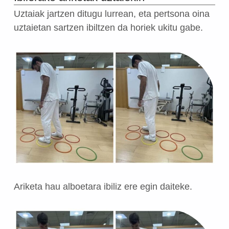
Uztaiak jartzen ditugu lurrean, eta pertsona oina
uztaietan sartzen ibiltzen da horiek ukitu gabe.
Ariketa hau alboetara ibiliz ere egin daiteke.