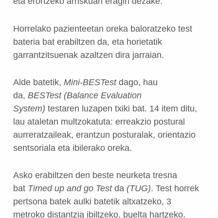
eta erortzeko arriskuan eragin dezake.
Horrelako pazienteetan oreka baloratzeko test
bateria bat erabiltzen da, eta horietatik
garrantzitsuenak azaltzen dira jarraian.
Alde batetik,
Mini-BESTest
dago, hau
da,
BESTest (Balance Evaluation
System)
testaren luzapen txiki bat.
14 item ditu,
lau ataletan multzokatuta: erreakzio postural
aurreratzaileak, erantzun posturalak, orientazio
sentsoriala eta ibilerako oreka.
Asko erabiltzen den beste neurketa tresna
bat
Timed up and go Test
da
(TUG)
.
Test horrek
pertsona batek aulki batetik altxatzeko, 3
metroko distantzia ibiltzeko, buelta hartzeko,