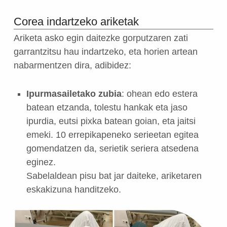
Corea indartzeko ariketak
Ariketa asko egin daitezke gorputzaren zati
garrantzitsu hau indartzeko, eta horien artean
nabarmentzen dira, adibidez:
Ipurmasailetako zubia
: ohean edo estera
batean etzanda, tolestu hankak eta jaso
ipurdia, eutsi pixka batean goian, eta jaitsi
emeki. 10 errepikapeneko serieetan egitea
gomendatzen da, serietik seriera atsedena
eginez.
Sabelaldean pisu bat jar daiteke, ariketaren
eskakizuna handitzeko.