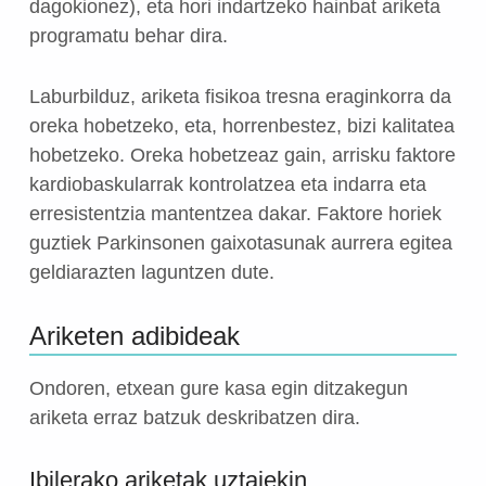
dagokionez), eta hori indartzeko hainbat ariketa
programatu behar dira.
Laburbilduz, ariketa fisikoa tresna eraginkorra da
oreka hobetzeko, eta, horrenbestez, bizi kalitatea
hobetzeko. Oreka hobetzeaz gain, arrisku faktore
kardiobaskularrak kontrolatzea eta indarra eta
erresistentzia mantentzea dakar. Faktore horiek
guztiek Parkinsonen gaixotasunak aurrera egitea
geldiarazten laguntzen dute.
Ariketen adibideak
Ondoren, etxean gure kasa egin ditzakegun
ariketa erraz batzuk deskribatzen dira.
Ibilerako ariketak uztaiekin