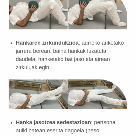
Hankaren zirkundukzioa
: aurreko ariketako
jarrera berean, baina hankak luzatuta
daudela, hanketako bat jaso eta airean
zirkuluak egin.
Hanka jasotzea sedestazioan
: pertsona
aulki batean eserita dagoela (beso