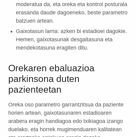
moderatua da, eta oreka eta kontrol posturala
erasanda daude dagoeneko, beste parametro
batzuen artean.
Gaixotasun larria: azken bi estadioei dagokie.
Hemen, gaixotasunak desgaitasuna eta
mendekotasuna eragiten ditu.
Orekaren ebaluazioa
parkinsona duten
pazienteetan
Oreka oso parametro garrantzitsua da paziente
horien artean, gaixotasunaren estadioaren
arabera eragin handiagoa edo txikiagoa izango
duelako, eta horrek mugimenduaren kalitatean