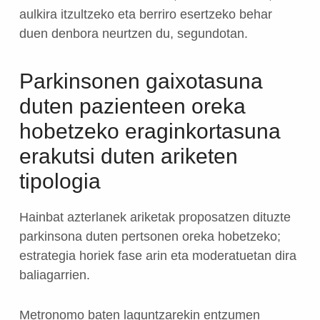
aulkira itzultzeko eta berriro esertzeko behar
duen denbora neurtzen du, segundotan.
Parkinsonen gaixotasuna
duten pazienteen oreka
hobetzeko eraginkortasuna
erakutsi duten ariketen
tipologia
Hainbat azterlanek ariketak proposatzen dituzte
parkinsona duten pertsonen oreka hobetzeko;
estrategia horiek fase arin eta moderatuetan dira
baliagarrien.
Metronomo baten laguntzarekin entzumen