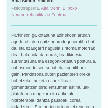
Alba Simón Pellitero
Fisioterapeuta.
Aita Menni Bilboko
Neuroerrehabilitazio Zentroa
.
Parkinson gaixotasuna adinekoen artean
agertu ohi den gaitz neurodegeneratibo bat
da, eta ezaugarri nagusia sintoma motorrak
dira, hala nola dardarak, bradikinesia,
zurruntasuna eta ezegonkortasun posturala,
nahasmendu sentsorial eta kognitiboez
gain. Parkinsona duten pazienteen oreka
hobetzeko, ariketa espezifikoak
gomendatzen dira: entzumen estimuluak,
plataforma mugikorreko ariketak,
hidroterapia, dantza pausoak, corea
indartzea… Eta, horien artean, etxean egin