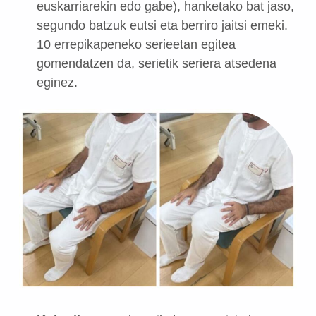
euskarriarekin edo gabe), hanketako bat jaso,
segundo batzuk eutsi eta berriro jaitsi emeki.
10 errepikapeneko serieetan egitea
gomendatzen da, serietik seriera atsedena
eginez.