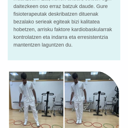
daitezkeen oso erraz batzuk daude. Gure
fisioterapeutak deskribatzen dituenak
bezalako serieak egiteak bizi kalitatea
hobetzen, arrisku faktore kardiobaskularrak
kontrolatzen eta indarra eta erresistentzia
mantentzen laguntzen du.