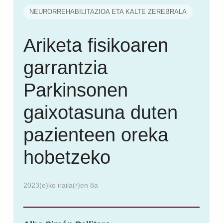
NEURORREHABILITAZIOA ETA KALTE ZEREBRALA
Ariketa fisikoaren
garrantzia
Parkinsonen
gaixotasuna duten
pazienteen oreka
hobetzeko
2023(e)ko iraila(r)en 8a