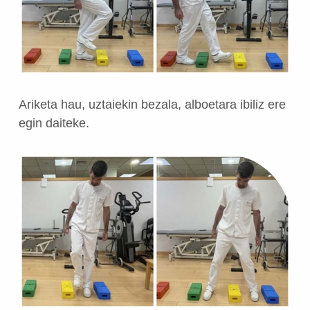
Ariketa hau, uztaiekin bezala, alboetara ibiliz ere
egin daiteke.