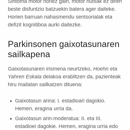
Sintoma motor horiez gain, motor hutsak ez diren
beste disfuntzio batzuekin batera ager daiteke.
Horien barruan nahasmendu sentsorialak eta
defizit kognitiboa aurki daitezke.
Parkinsonen gaixotasunaren
sailkapena
Gaixotasunaren irismena neurtzeko,
Hoehn eta
Yahren Eskala
delakoa erabiltzen da, pazienteak
hiru mailatan sailkatzen dituena:
Gaixotasun arina: I. estadioari dagokio.
Hemen, eragina urria da.
Gaixotasun arin-moderatua: II. eta III.
estadioei dagokie. Hemen, eragina urria edo