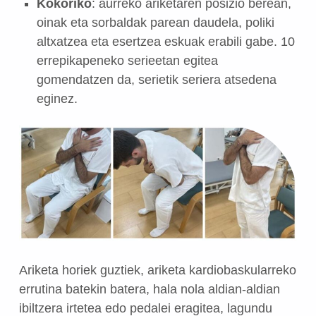
Kokoriko
: aurreko ariketaren posizio berean,
oinak eta sorbaldak parean daudela, poliki
altxatzea eta esertzea eskuak erabili gabe. 10
errepikapeneko serieetan egitea
gomendatzen da, serietik seriera atsedena
eginez.
Ariketa horiek guztiek, ariketa kardiobaskularreko
errutina batekin batera, hala nola aldian-aldian
ibiltzera irtetea edo pedalei eragitea, lagundu