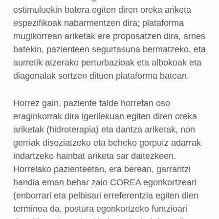
estimuluekin batera egiten diren oreka ariketa
espezifikoak nabarmentzen dira; plataforma
mugikorrean ariketak ere proposatzen dira, arnes
batekin, pazienteen segurtasuna bermatzeko, eta
aurretik atzerako perturbazioak eta albokoak eta
diagonalak sortzen dituen plataforma batean.
Horrez gain, paziente talde horretan oso
eraginkorrak dira igerilekuan egiten diren oreka
ariketak (hidroterapia) eta dantza ariketak, non
gerriak disoziatzeko eta beheko gorputz adarrak
indartzeko hainbat ariketa sar daitezkeen.
Horrelako pazienteetan, era berean, garrantzi
handia eman behar zaio COREA egonkortzeari
(enborrari eta pelbisari erreferentzia egiten dien
terminoa da, postura egonkortzeko funtzioari