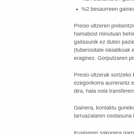
%2 besaurreen gaine
Presio ultzeren prebentzi
hamabost minutuan behin 
gaitasunik ez duten pazi
(tuberositate iskiatikoak
eraginez. Gorputzaren pi
Presio ultzerak sortzeko 
ezegonkorra aurrerantz e
dira, hala nola transferen
Gainera, kontaktu guneko
larruazalaren osotasuna 
Kuxinaren sakonera garra