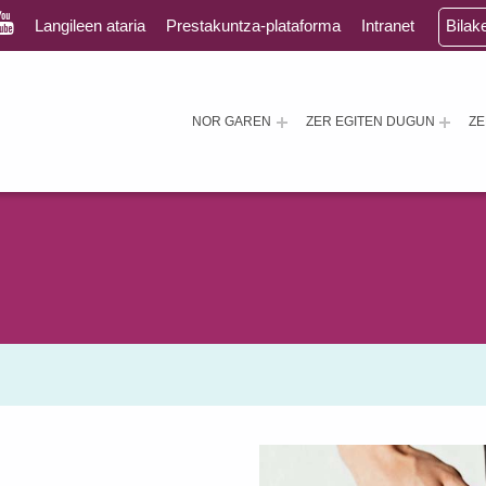
Langileen ataria
Prestakuntza-plataforma
Intranet
Bilak
NOR GAREN
ZER EGITEN DUGUN
Z