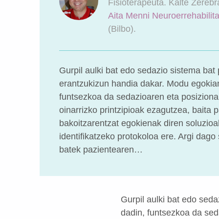
Fisioterapeuta. Kalte Zerebr
Aita Menni Neuroerrehabilit
(Bilbo).
Gurpil aulki bat edo sedazio sistema bat
erantzukizun handia dakar. Modu egokian
funtsezkoa da sedazioaren eta posizio
oinarrizko printzipioak ezagutzea, baita 
bakoitzarentzat egokienak diren soluzioa
identifikatzeko protokoloa ere. Argi dago
batek pazientearen…
Gurpil aulki bat edo sed
dadin, funtsezkoa da sed