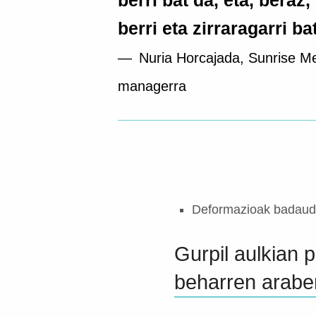
berri bat da, eta, beraz
berri eta zirraragarri ba
Nuria Horcajada, Sunrise M
managerra
Deformazioak badaude,
Gurpil aulkian 
beharren arabe