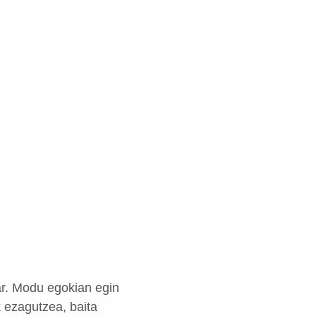
ar. Modu egokian egin
 ezagutzea, baita