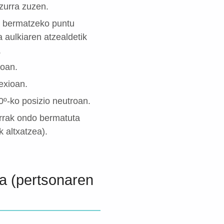
zurra zuzen.
, bermatzeko puntu
a aulkiaren atzealdetik
.
ioan.
exioan.
90º-ko posizio neutroan.
rrak ondo bermatuta
k altxatzea).
na (pertsonaren