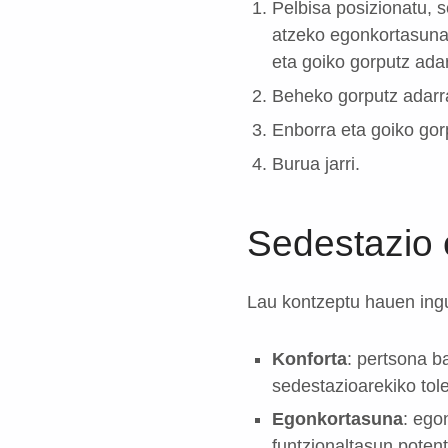
Pelbisa posizionatu, 
atzeko egonkortasuna 
eta goiko gorputz adar
Beheko gorputz adarra
Enborra eta goiko gor
Burua jarri.
Sedestazio 
Lau kontzeptu hauen ingu
Konforta
: pertsona b
sedestazioarekiko tol
Egonkortasuna
: ego
funtzionaltasun poten