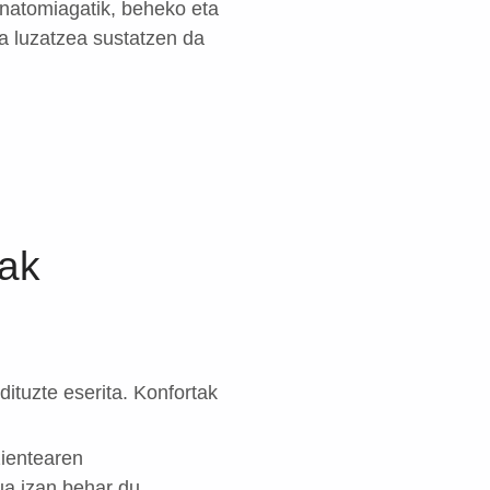
Anatomiagatik, beheko eta
a luzatzea sustatzen da
iak
ituzte eserita. Konfortak
zientearen
ua izan behar du.