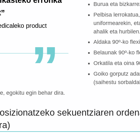
, ikasteko erronka
Burua eta bizkarre
t”
Pelbisa lerrokatua
uniformearekin, et
edicaleko product
ahalik eta hurbilen
Aldaka 90º-ko flex
Belaunak 90º-ko fl
Orkatila eta oina 
Goiko gorputz ada
(saihestu sorbalda
 egokitu egin behar dira.
posizionatzeko sekuentziaren orde
ra)