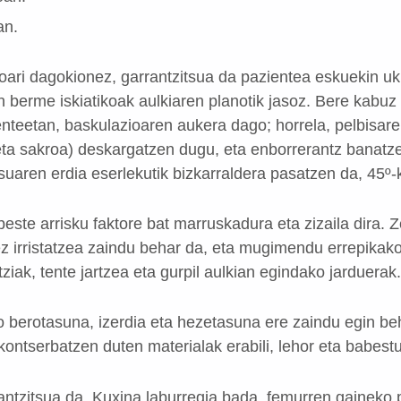
an.
oari dagokionez, garrantzitsua da pazientea eskuekin uk
berme iskiatikoak aulkiaren planotik jasoz. Bere kabuz 
enteetan, baskulazioaren aukera dago; horrela, pelbisar
 eta sakroa) deskargatzen dugu, eta enborrerantz banatz
suaren erdia eserlekutik bizkarraldera pasatzen da, 45º-
beste arrisku faktore bat marruskadura eta zizaila dira. 
z irristatzea zaindu behar da, eta mugimendu errepikako
tziak, tente jartzea eta gurpil aulkian egindako jarduerak.
 berotasuna, izerdia eta hezetasuna ere zaindu egin beh
kontserbatzen duten materialak erabili, lehor eta babes
ntzitsua da. Kuxina laburregia bada, femurren gaineko 