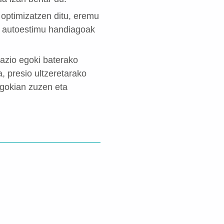
 optimizatzen ditu, eremu
ta autoestimu handiagoak
tazio egoki baterako
, presio ultzeretarako
egokian zuzen eta