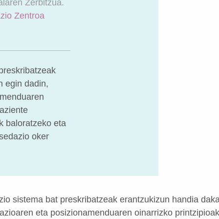
alaren Zerbitzua.
azio Zentroa
 preskribatzeak
 egin dadin,
namenduaren
paziente
k baloratzeko eta
 sedazio oker
azio sistema bat preskribatzeak erantzukizun handia dak
azioaren eta posizionamenduaren oinarrizko printzipioak