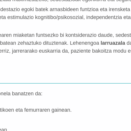
edestazio egoki batek arnasbideen funtzioa eta irensketa
eta estimulazio kognitibo/psikosozial, independentzia e
earen miaketan funtsezko bi kontsiderazio daude, sedes
i batean zehaztuko dituztenak. Lehenengoa
larruazala
da
erriz, jarrerarako euskarria da, paziente bakoitza modu 
onela banatzen da:
atikoen eta femurraren gainean.
ean.