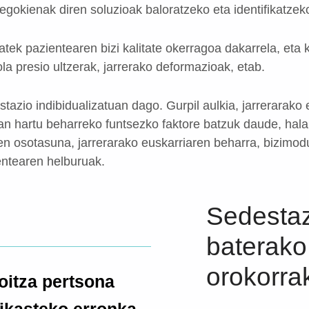
egokienak diren soluzioak baloratzeko eta identifikatzek
tek pazientearen bizi kalitate okerragoa dakarrela, eta ko
ola presio ultzerak, jarrerako deformazioak, etab.
azio indibidualizatuan dago. Gurpil aulkia, jarrerarako
n hartu beharreko funtsezko faktore batzuk daude, hala
ren osotasuna, jarrerarako euskarriaren beharra, bizimod
entearen helburuak.
Sedestaz
baterako 
orokorra
oitza pertsona