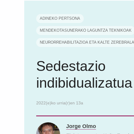
ADINEKO PERTSONA
MENDEKOTASUNERAKO LAGUNTZA TEKNIKOAK
NEURORREHABILITAZIOA ETA KALTE ZEREBRAL
Sedestazio
indibidualizatua
2022(e)ko urria(r)en 13a
Jorge Olmo