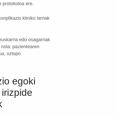
o protokoloa ere.
nplikazio kliniko larriak
 euskarria edo osagarriak
 nola: pazientearen
ua, oztopo
io egoki
irizpide
k