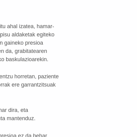
itu ahal izatea, hamar-
pisu aldaketak egiteko
en gaineko presioa
en da, grabitatearen
ko baskulazioarekin.
Zentzu horretan, paziente
rrak ere garrantzitsuak
ar dira, eta
tuta mantenduz.
presioa ez da behar