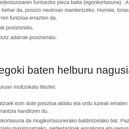
sedestazioaren funtsezko pieza baita (egonkortasuna) . 
behar da, posizio neutroan mantentzeko. Horrela, torax
ren funtzioa errazten da.
k posizionatu.
putz adarrak posizionatu.
egoki baten helburu nagus
ruan multzokatu litezke:
atzuek ezin dute posizioa aldatu eta ordu luzeak ematen d
erantzia handitzen du.
nkortasuna da mugikortasunerako baldintzetako bat. Pa
tziala maximizatzeko, sedestazioak egonkorra eta segur