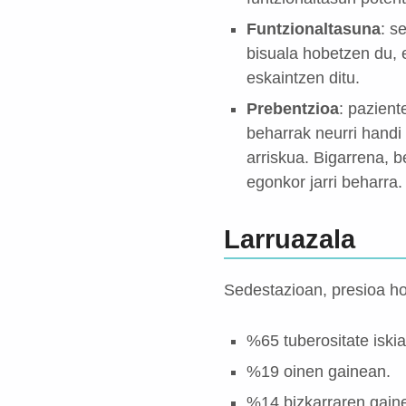
Funtzionaltasuna
: s
bisuala hobetzen du, 
eskaintzen ditu.
Prebentzioa
: pazient
beharrak neurri hand
arriskua. Bigarrena, b
egonkor jarri beharra.
Larruazala
Sedestazioan, presioa h
%65 tuberositate iski
%19 oinen gainean.
%14 bizkarraren gain