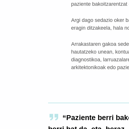
paziente bakoitzarentzat 
Argi dago sedazio oker ba
eragin ditzakeela, hala n
Arrakastaren gakoa sedest
hautatzeko unean, kontua
diagnostikoa, larruazala
arkitektonikoak edo pazi
“Paziente berri bak