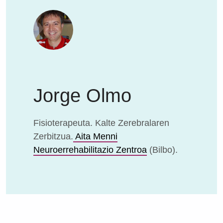
Jorge Olmo
Fisioterapeuta. Kalte Zerebralaren
Zerbitzua.
Aita Menni
Neuroerrehabilitazio Zentroa
(Bilbo).