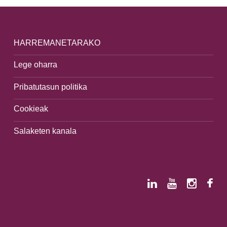
HARREMANETARAKO
Lege oharra
Pribatutasun politika
Cookieak
Salaketen kanala