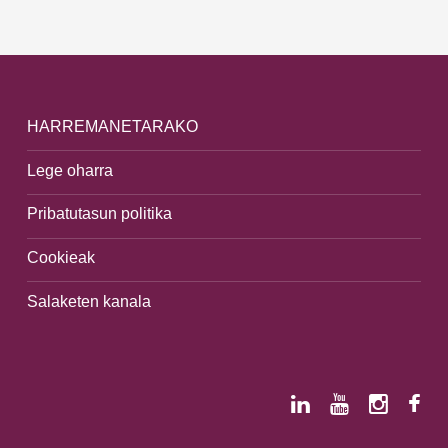
HARREMANETARAKO
Lege oharra
Pribatutasun politika
Cookieak
Salaketen kanala