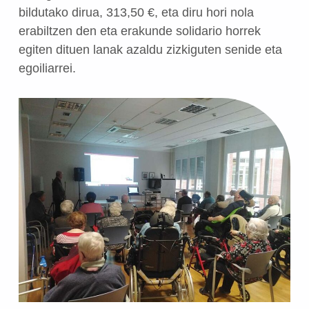
bildutako dirua, 313,50 €, eta diru hori nola
erabiltzen den eta erakunde solidario horrek
egiten dituen lanak azaldu zizkiguten senide eta
egoiliarrei.