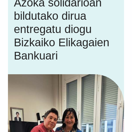
Azoka solidarioan
bildutako dirua
entregatu diogu
Bizkaiko Elikagaien
Bankuari