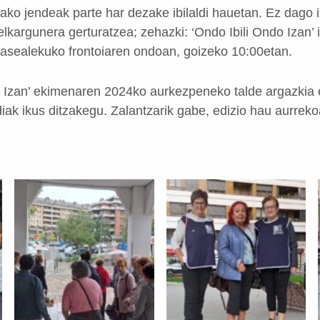
tako jendeak parte har dezake ibilaldi hauetan. Ez dago
lkargunera gerturatzea; zehazki: ‘Ondo Ibili Ondo Izan’
asealekuko frontoiaren ondoan, goizeko 10:00etan.
 Izan’ ekimenaren 2024ko aurkezpeneko talde argazkia 
udiak ikus ditzakegu. Zalantzarik gabe, edizio hau aurrek