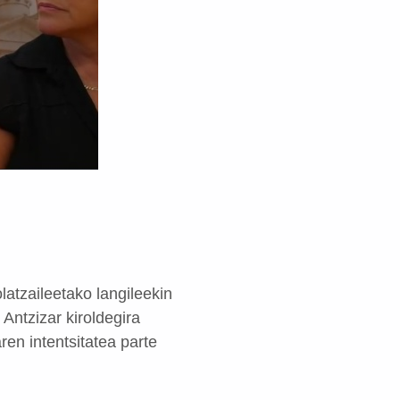
olatzaileetako langileekin
 Antzizar kiroldegira
ren intentsitatea parte