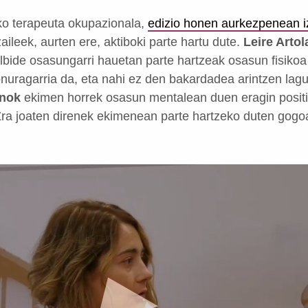
oko terapeuta okupazionala,
edizio honen aurkezpenean 
zaileek, aurten ere, aktiboki parte hartu dute.
Leire Artol
ilbide osasungarri hauetan parte hartzeak osasun fisiko
nuragarria da, eta nahi ez den bakardadea arintzen lag
anok
ekimen horrek osasun mentalean duen eragin posi
ra joaten direnek ekimenean parte hartzeko duten gogoa 
▶