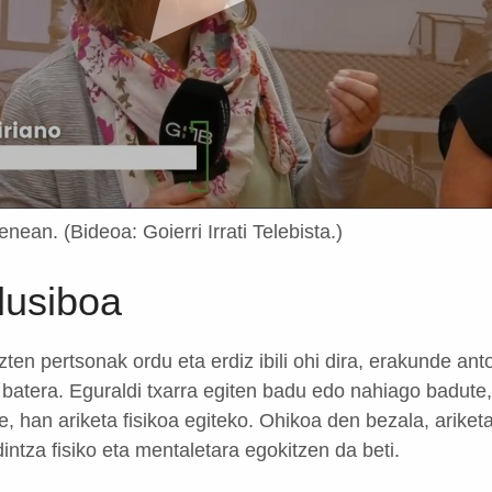
nean. (Bideoa: Goierri Irrati Telebista.)
lusiboa
zten pertsonak ordu eta erdiz ibili ohi dira, erakunde ant
in batera. Eguraldi txarra egiten badu edo nahiago badute,
, han ariketa fisikoa egiteko. Ohikoa den bezala, ariketa
dintza fisiko eta mentaletara egokitzen da beti.