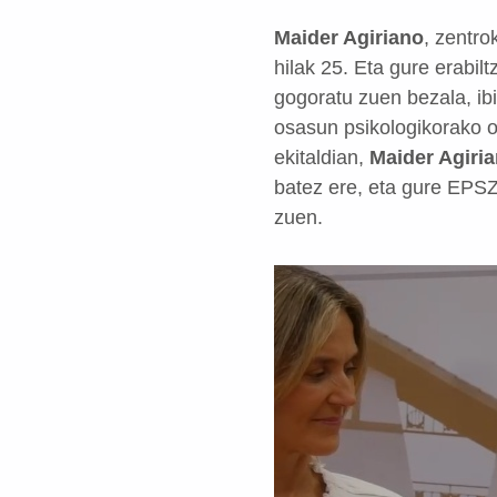
Maider Agiriano
, zentr
hilak 25. Eta gure erabilt
gogoratu zuen bezala, ib
osasun psikologikorako o
ekitaldian,
Maider Agiri
batez ere, eta gure EPSZ
zuen.