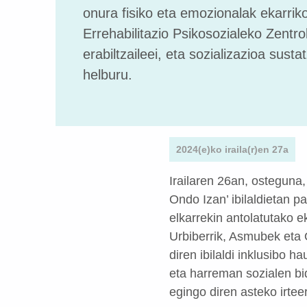
onura fisiko eta emozionalak ekarriko
Errehabilitazio Psikosozialeko Zentr
erabiltzaileei, eta sozializazioa sust
helburu.
2024(e)ko iraila(r)en 27a
Irailaren 26an, osteguna
Ondo Izan’ ibilaldietan p
elkarrekin antolatutako 
Urbiberrik, Asmubek eta 
diren ibilaldi inklusibo 
eta harreman sozialen b
egingo diren asteko irte