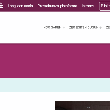
Langileen ataria
Prestakuntza-plataforma
Intranet
Bilak
NOR GAREN
ZER EGITEN DUGUN
Z