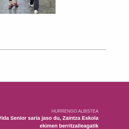
HURRENGO ALBISTEA
ida Senior saria jaso du, Zaintza Eskola
ekimen berritzaileagatik