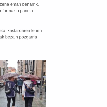
 izena eman beharrik,
 informazio panela
eta ikastaroaren lehen
oak bezain pozgarria