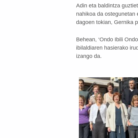
Adin eta baldintza guztie
nahikoa da ostegunetan e
dagoen tokian, Gernika p
Behean, ‘Ondo Ibili Ondo
ibilaldiaren hasierako ir
izango da.