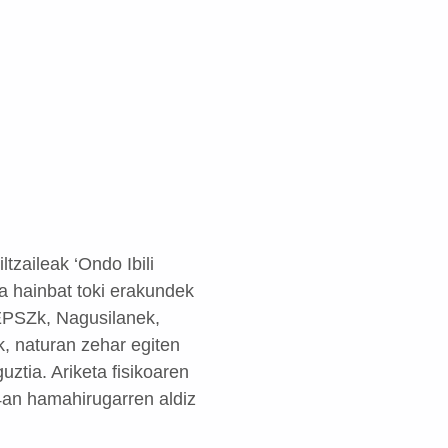
ltzaileak ‘Ondo Ibili
ta hainbat toki erakundek
 EPSZk, Nagusilanek,
, naturan zehar egiten
uztia. Ariketa fisikoaren
4an hamahirugarren aldiz