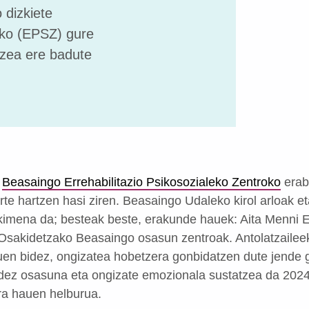
 dizkiete
oko (EPSZ) gure
atzea ere badute
,
Beasaingo Errehabilitazio Psikosozialeko Zentroko
erabi
arte hartzen hasi ziren. Beasaingo Udaleko kirol arloak e
ekimena da; besteak beste, erakunde hauek: Aita Menni
Osakidetzako Beasaingo osasun zentroak. Antolatzaileek
hauen bidez, ongizatea hobetzera gonbidatzen dute jende g
idez osasuna eta ongizate emozionala sustatzea da 202
era hauen helburua.