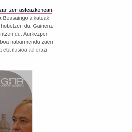
izan zen asteazkenean
,
a
Beasaingo alkateak
a hobetzen du. Gainera,
untzen du. Aurkezpen
tiboa nabarmendu zuen
eta ilusioa adierazi