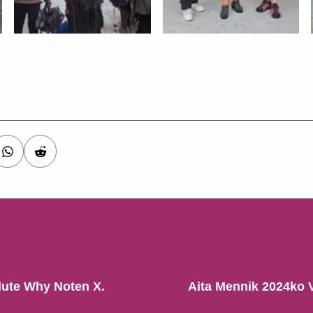
 dute Why Noten X.
Aita Mennik 2024ko V