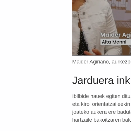
Maider Agiriano, aurkezpe
Jarduera ink
Ibilbide hauek egiten ditu
eta kirol orientatzaileek
joateko aukera ere badute
hartzaile bakoitzaren bal