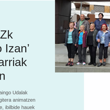
SZk
 Izan’
arriak
an
aingo Udalak
gitera animatzen
e, ibilbide hauek