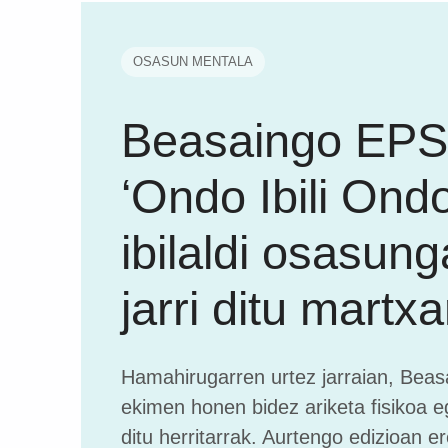
OSASUN MENTALA
Beasaingo EP
‘Ondo Ibili Ondo
ibilaldi osasung
jarri ditu martx
Hamahirugarren urtez jarraian, Beas
ekimen honen bidez ariketa fisikoa e
ditu herritarrak. Aurtengo edizioan er