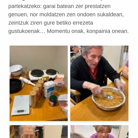
partekatzeko: garai batean zer prestatzen
genuen, nor moldatzen zen ondoen sukaldean,
zeintzuk ziren gure betiko errezeta
gustukoenak… Momentu onak, konpainia onean.