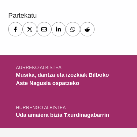
Partekatu
Bidalketetan zehar nabigatu
AURREKO ALBISTEA
Musika, dantza eta izozkiak Bilboko
Aste Nagusia ospatzeko
HURRENGO ALBISTEA
Uda amaiera bizia Txurdinagabarrin