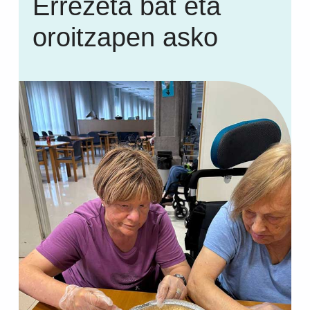
Errezeta bat eta
oroitzapen asko