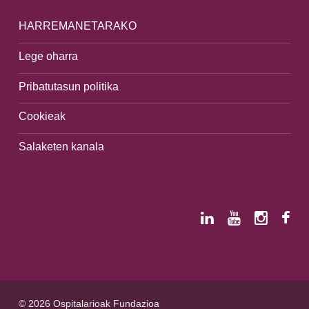
HARREMANETARAKO
Lege oharra
Pribatutasun politika
Cookieak
Salaketen kanala
© 2026 Ospitalarioak Fundazioa