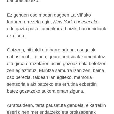
bat prestatzeko.
Ez genuen oso modan dagoen La Viñako
tartaren errezeta egin,
New York cheesecake
edo gazta pastel amerikarra baizik, hari inbidiarik
ez diona.
Goizean, hitzaldi eta barre artean, osagaiak
nahasten ibili ginen, geure bertsioak komentatuz
eta giroa errezetaren usain gozoaz nola betetzen
zen egiaztatuz. Ekintza samurra izan zen, baina
oso berezia, taldean lan egiteko, memoria
sentsoriala aktibatzeko eta errutina ezberdin
batez gozatzeko aukera eman ziguna.
Arratsaldean, tarta pausatuta genuela, elkarrekin
eseri ginen meriendatzeko eta oroitzapenak