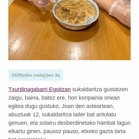
2025(e)ko iraila(r)en 3a
Txurdinagabarri Egoitzan
sukaldaritza gustatzen
zaigu, baina, batez ere, hori konpainia onean
egitea dugu gustuko. Joan den asteartean,
abuztuak 12, sukaldaritza tailer bat antolatu
genuen, eta solairu desberdinetako hainbat lagun
elkartu ginen, pausoz pauso, etxeko gazta tarta