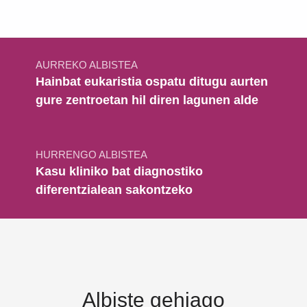
Bidalketetan zehar nabigatu
AURREKO ALBISTEA
Hainbat eukaristia ospatu ditugu aurten
gure zentroetan hil diren lagunen alde
HURRENGO ALBISTEA
Kasu kliniko bat diagnostiko
diferentzialean sakontzeko
Albiste gehiago