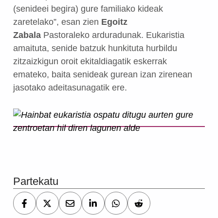
(senideei begira) gure familiako kideak
zaretelako”, esan zien
Egoitz
Zabala
Pastoraleko arduradunak. Eukaristia
amaituta, senide batzuk hunkituta hurbildu
zitzaizkigun oroit ekitaldiagatik eskerrak
emateko, baita senideak gurean izan zirenean
jasotako adeitasunagatik ere.
Skip back to main navigation
Partekatu