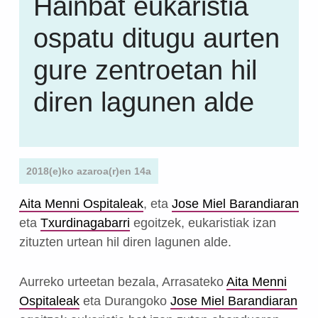
Hainbat eukaristia
ospatu ditugu aurten
gure zentroetan hil
diren lagunen alde
2018(e)ko azaroa(r)en 14a
Aita Menni Ospitaleak
, eta
Jose Miel Barandiaran
eta
Txurdinagabarri
egoitzek, eukaristiak izan
zituzten urtean hil diren lagunen alde.
Aurreko urteetan bezala, Arrasateko
Aita Menni
Ospitaleak
eta Durangoko
Jose Miel Barandiaran