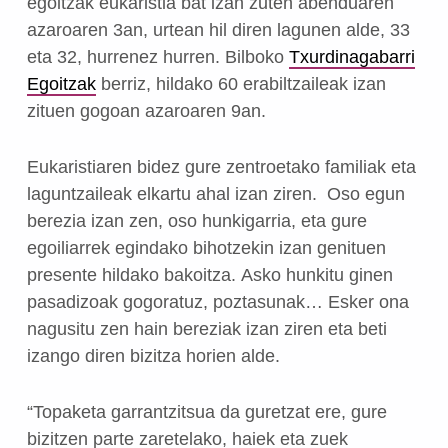
egoitzak eukaristia bat izan zuten abenduaren
azaroaren 3an, urtean hil diren lagunen alde, 33
eta 32, hurrenez hurren. Bilboko
Txurdinagabarri
Egoitzak
berriz, hildako 60 erabiltzaileak izan
zituen gogoan azaroaren 9an.
Eukaristiaren bidez gure zentroetako familiak eta
laguntzaileak elkartu ahal izan ziren. Oso egun
berezia izan zen, oso hunkigarria, eta gure
egoiliarrek egindako bihotzekin izan genituen
presente hildako bakoitza. Asko hunkitu ginen
pasadizoak gogoratuz, poztasunak… Esker ona
nagusitu zen hain bereziak izan ziren eta beti
izango diren bizitza horien alde.
“Topaketa garrantzitsua da guretzat ere, gure
bizitzen parte zaretelako, haiek eta zuek