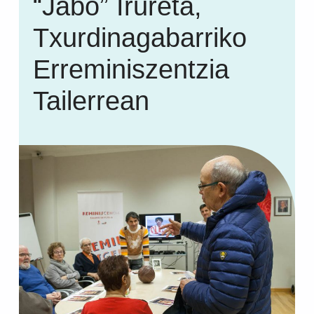
“Jabo” Irureta,
Txurdinagabarriko
Erreminiszentzia
Tailerrean