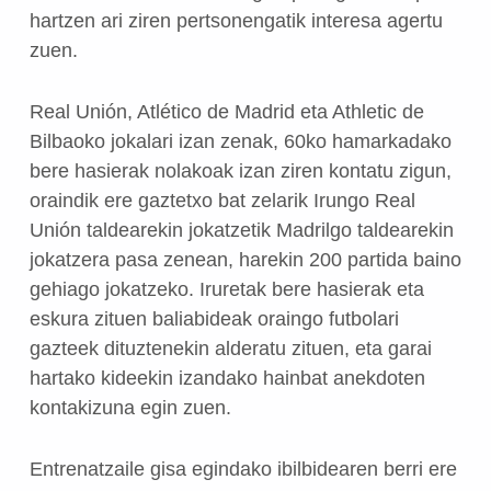
hartzen ari ziren pertsonengatik interesa agertu
zuen.
Real Unión, Atlético de Madrid eta Athletic de
Bilbaoko jokalari izan zenak, 60ko hamarkadako
bere hasierak nolakoak izan ziren kontatu zigun,
oraindik ere gaztetxo bat zelarik Irungo Real
Unión taldearekin jokatzetik Madrilgo taldearekin
jokatzera pasa zenean, harekin 200 partida baino
gehiago jokatzeko. Iruretak bere hasierak eta
eskura zituen baliabideak oraingo futbolari
gazteek dituztenekin alderatu zituen, eta garai
hartako kideekin izandako hainbat anekdoten
kontakizuna egin zuen.
Entrenatzaile gisa egindako ibilbidearen berri ere