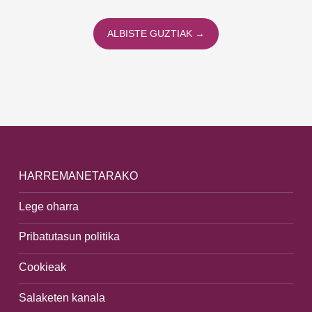
ALBISTE GUZTIAK →
HARREMANETARAKO
Lege oharra
Pribatutasun politika
Cookieak
Salaketen kanala