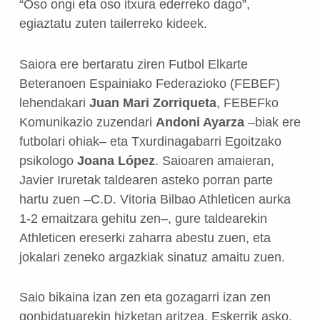
“Oso ongi eta oso itxura ederreko dago”,
egiaztatu zuten tailerreko kideek.
Saiora ere bertaratu ziren Futbol Elkarte
Beteranoen Espainiako Federazioko (FEBEF)
lehendakari
Juan Mari Zorriqueta
, FEBEFko
Komunikazio zuzendari
Andoni Ayarza
–biak ere
futbolari ohiak– eta Txurdinagabarri Egoitzako
psikologo
Joana López
. Saioaren amaieran,
Javier Iruretak taldearen asteko porran parte
hartu zuen –C.D. Vitoria Bilbao Athleticen aurka
1-2 emaitzara gehitu zen–, gure taldearekin
Athleticen ereserki zaharra abestu zuen, eta
jokalari zeneko argazkiak sinatuz amaitu zuen.
Saio bikaina izan zen eta gozagarri izan zen
gonbidatuarekin hizketan aritzea. Eskerrik asko,