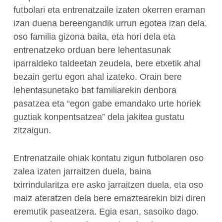
futbolari eta entrenatzaile izaten okerren eraman
izan duena bereengandik urrun egotea izan dela,
oso familia gizona baita, eta hori dela eta
entrenatzeko orduan bere lehentasunak
iparraldeko taldeetan zeudela, bere etxetik ahal
bezain gertu egon ahal izateko. Orain bere
lehentasunetako bat familiarekin denbora
pasatzea eta “egon gabe emandako urte horiek
guztiak konpentsatzea” dela jakitea gustatu
zitzaigun.
Entrenatzaile ohiak kontatu zigun futbolaren oso
zalea izaten jarraitzen duela, baina
txirrindularitza ere asko jarraitzen duela, eta oso
maiz ateratzen dela bere emaztearekin bizi diren
eremutik paseatzera. Egia esan, sasoiko dago.