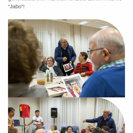
“Jabo”!