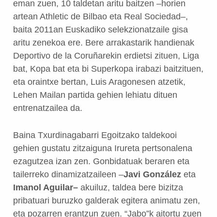
eman zuen, 10 taldetan aritu baitzen –horien
artean Athletic de Bilbao eta Real Sociedad–,
baita 2011an Euskadiko selekzionatzaile gisa
aritu zenekoa ere. Bere arrakastarik handienak
Deportivo de la Coruñarekin erdietsi zituen, Liga
bat, Kopa bat eta bi Superkopa irabazi baitzituen,
eta oraintxe bertan, Luis Aragonesen atzetik,
Lehen Mailan partida gehien lehiatu dituen
entrenatzailea da.
Baina Txurdinagabarri Egoitzako taldekooi
gehien gustatu zitzaiguna Irureta pertsonalena
ezagutzea izan zen. Gonbidatuak beraren eta
tailerreko dinamizatzaileen –
Javi González
eta
Imanol Aguilar–
akuiluz, taldea bere bizitza
pribatuari buruzko galderak egitera animatu zen,
eta pozarren erantzun zuen. “Jabo”k aitortu zuen