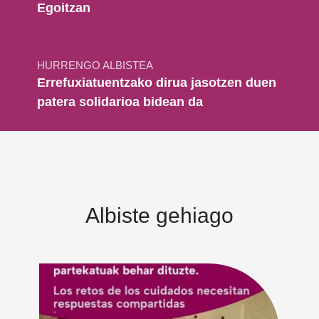
Egoitzan
HURRENGO ALBISTEA
Errefuxiatuentzako dirua jasotzen duen
patera solidarioa bidean da
Albiste gehiago