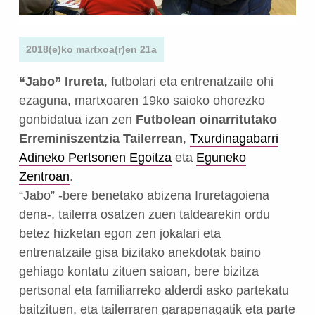
2018(e)ko martxoa(r)en 21a
“Jabo” Irureta
, futbolari eta entrenatzaile ohi
ezaguna, martxoaren 19ko saioko ohorezko
gonbidatua izan zen
Futbolean oinarritutako
Erreminiszentzia Tailerrean
,
Txurdinagabarri
Adineko Pertsonen Egoitza
eta
Eguneko
Zentroan
.
“Jabo” -bere benetako abizena Iruretagoiena
dena-, tailerra osatzen zuen taldearekin ordu
betez hizketan egon zen jokalari eta
entrenatzaile gisa bizitako anekdotak baino
gehiago kontatu zituen saioan, bere bizitza
pertsonal eta familiarreko alderdi asko partekatu
baitzituen, eta tailerraren garapenagatik eta parte