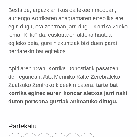
Bestalde, argazkian ikus daitekeen moduan,
aurtengo Korrikaren anagramaren erreplika ere
egin dugu, eta zentroan jarri dugu. Korrika 21eko
lema “Klika” da: euskararen aldeko hautua
egiteko deia, gure hizkuntzak bizi duen garai
berriarekin bat egitekoa.
Apirilaren 12an, Korrika Donostiatik pasatzen
den egunean, Aita Menniko Kalte Zerebraleko
Zuatzuko Zentroko kideekin batera,
tarte bat
korrika eginez euren hondar aletxoa jarri nahi
duten pertsona guztiak animatuko ditugu.
Skip back to main navigation
Partekatu