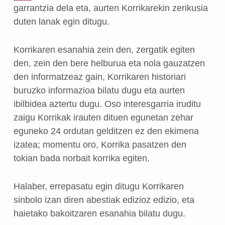
garrantzia dela eta, aurten Korrikarekin zerikusia
duten lanak egin ditugu.
Korrikaren esanahia zein den, zergatik egiten
den, zein den bere helburua eta nola gauzatzen
den informatzeaz gain, Korrikaren historiari
buruzko informazioa bilatu dugu eta aurten
ibilbidea aztertu dugu. Oso interesgarria iruditu
zaigu Korrikak irauten dituen egunetan zehar
eguneko 24 ordutan gelditzen ez den ekimena
izatea; momentu oro, Korrika pasatzen den
tokian bada norbait korrika egiten.
Halaber, errepasatu egin ditugu Korrikaren
sinbolo izan diren abestiak edizioz edizio, eta
haietako bakoitzaren esanahia bilatu dugu.