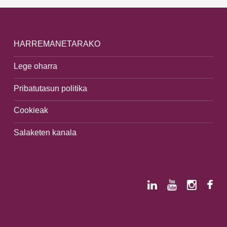
HARREMANETARAKO
Lege oharra
Pribatutasun politika
Cookieak
Salaketen kanala