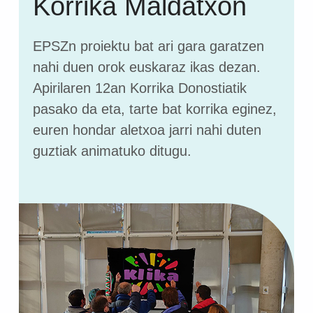
Korrika Maldatxon
EPSZn proiektu bat ari gara garatzen
nahi duen orok euskaraz ikas dezan.
Apirilaren 12an Korrika Donostiatik
pasako da eta, tarte bat korrika eginez,
euren hondar aletxoa jarri nahi duten
guztiak animatuko ditugu.