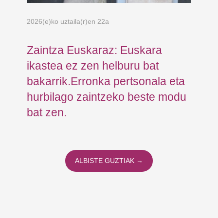
2026(e)ko uztaila(r)en 22a
202
Zaintza Euskaraz: Euskara
Ko
ikastea ez zen helburu bat
Ja
bakarrik.Erronka pertsonala eta
Fu
hurbilago zaintzeko beste modu
er
bat zen.
ALBISTE GUZTIAK →