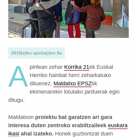
2019(e)ko apirila(r)en 9a
A
pirilean zehar
Korrika 21
ek Euskal
Herriko hainbat herri zeharkatuko
dituenez,
Maldatxo EPSZ
tik
ekimenarekin lotutako jarduerak egin
ditugu.
Maldatxon
proiektu bat garatzen ari gara
interesa duten zentroko erabiltzaileek
euskara
ikasi
ahal izateko.
Honek guztiontzat duen