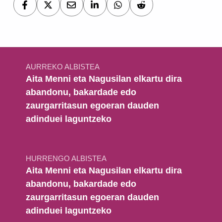
Bidalketetan zehar nabigatu
AURREKO ALBISTEA
Aita Menni eta Nagusilan elkartu dira
abandonu, bakardade edo
zaurgarritasun egoeran dauden
adinduei laguntzeko
HURRENGO ALBISTEA
Aita Menni eta Nagusilan elkartu dira
abandonu, bakardade edo
zaurgarritasun egoeran dauden
adinduei laguntzeko