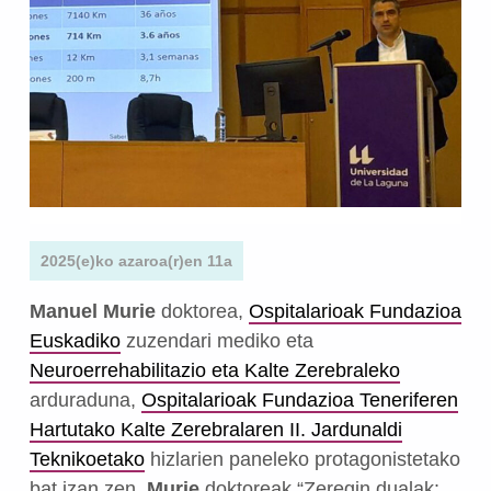
2025(e)ko azaroa(r)en 11a
Manuel Murie
doktorea,
Ospitalarioak Fundazioa
Euskadiko
zuzendari mediko eta
Neuroerrehabilitazio eta Kalte Zerebraleko
arduraduna,
Ospitalarioak Fundazioa Teneriferen
Hartutako Kalte Zerebralaren II. Jardunaldi
Teknikoetako
hizlarien paneleko protagonistetako
bat izan zen.
Murie
doktoreak “Zeregin dualak: