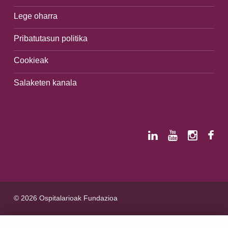
Lege oharra
Pribatutasun politika
Cookieak
Salaketen kanala
© 2026 Ospitalarioak Fundazioa