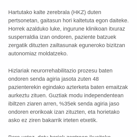
Hartutako kalte zerebrala (HKZ) duten
pertsonetan, gaitasun hori kaltetuta egon daiteke.
Horrek azalduko luke, ingurune klinikoan itxuraz
susperraldia izan ondoren, paziente batzuek
zergatik dituzten zailtasunak eguneroko bizitzan
autonomiaz moldatzeko.
Hizlariak neurorrehabilitazio prozesu baten
ondoren senda agiria jasota zuten 48
pazienterekin egindako azterketa baten emaitzak
aurkeztu zituen. Guztiak modu independentean
ibiltzen ziaren arren, %35ek senda agiria jaso
ondoren erorikoak izan zituzten, eta horietako
asko ez ziren bakarrik irteten etxetik.