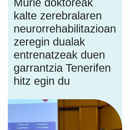
Murie doktoreak
kalte zerebralaren
neurorrehabilitazioan
zeregin dualak
entrenatzeak duen
garrantzia Tenerifen
hitz egin du