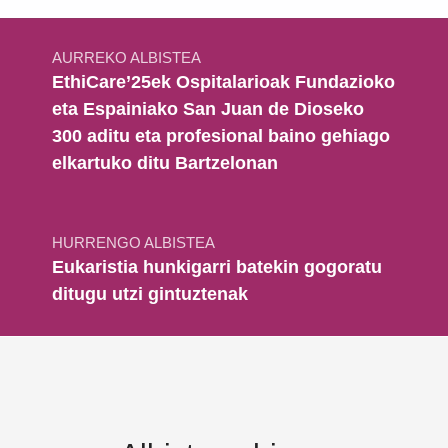
Bidalketetan zehar nabigatu
AURREKO ALBISTEA
EthiCare’25ek Ospitalarioak Fundazioko
eta Espainiako San Juan de Dioseko
300 aditu eta profesional baino gehiago
elkartuko ditu Bartzelonan
HURRENGO ALBISTEA
Eukaristia hunkigarri batekin gogoratu
ditugu utzi gintuztenak