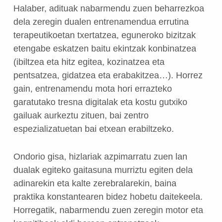
Halaber, adituak nabarmendu zuen beharrezkoa
dela zeregin dualen entrenamendua errutina
terapeutikoetan txertatzea, eguneroko bizitzak
etengabe eskatzen baitu ekintzak konbinatzea
(ibiltzea eta hitz egitea, kozinatzea eta
pentsatzea, gidatzea eta erabakitzea…). Horrez
gain, entrenamendu mota hori errazteko
garatutako tresna digitalak eta kostu gutxiko
gailuak aurkeztu zituen, bai zentro
espezializatuetan bai etxean erabiltzeko.
Ondorio gisa, hizlariak azpimarratu zuen lan
dualak egiteko gaitasuna murriztu egiten dela
adinarekin eta kalte zerebralarekin, baina
praktika konstantearen bidez hobetu daitekeela.
Horregatik, nabarmendu zuen zeregin motor eta