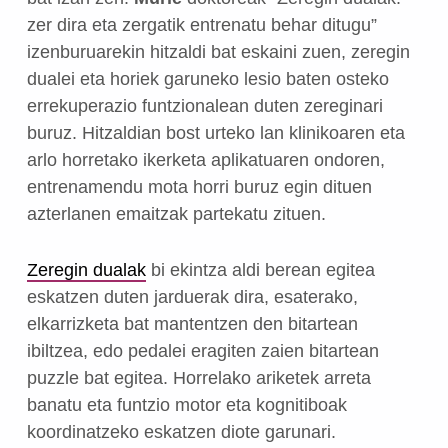
zer dira eta zergatik entrenatu behar ditugu”
izenburuarekin hitzaldi bat eskaini zuen, zeregin
dualei eta horiek garuneko lesio baten osteko
errekuperazio funtzionalean duten zereginari
buruz. Hitzaldian bost urteko lan klinikoaren eta
arlo horretako ikerketa aplikatuaren ondoren,
entrenamendu mota horri buruz egin dituen
azterlanen emaitzak partekatu zituen.
Zeregin dualak
bi ekintza aldi berean egitea
eskatzen duten jarduerak dira, esaterako,
elkarrizketa bat mantentzen den bitartean
ibiltzea, edo pedalei eragiten zaien bitartean
puzzle bat egitea. Horrelako ariketek arreta
banatu eta funtzio motor eta kognitiboak
koordinatzeko eskatzen diote garunari.