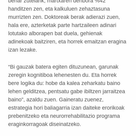
behar zutelarik, martxaren denbora %42
handitzen zen, eta kalkuluen zehaztasuna
murrizten zen. Doktoreak berak adierazi zuen,
hala ere, azterketak parte hartzaileen adinari
lotutako alborapen bat duela, gehienak
adinekoak baitziren, eta horrek emaitzan eragina
izan lezake.
“Bi gauzak batera egiten dituzunean, garunak
zeregin kognitiboa lehenesten du. Eta horrek
bere logika du: hobe da kalea zeharkatu baino
lehen gelditzea, pentsatu gabe ibiltzen jarraitzea
baino”, azaldu zuen. Gaineratu zuenez,
estrategia hori baliagarria izan daiteke erorikoak
prebenitzeko eta neurorrehabilitazio programa
eraginkorragoak diseinatzeko.