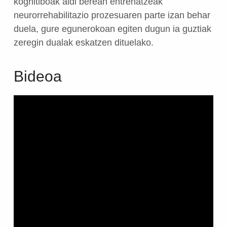
kognitiboak aldi berean entrenatzeak
neurorrehabilitazio prozesuaren parte izan behar
duela, gure egunerokoan egiten dugun ia guztiak
zeregin dualak eskatzen dituelako.
Bideoa