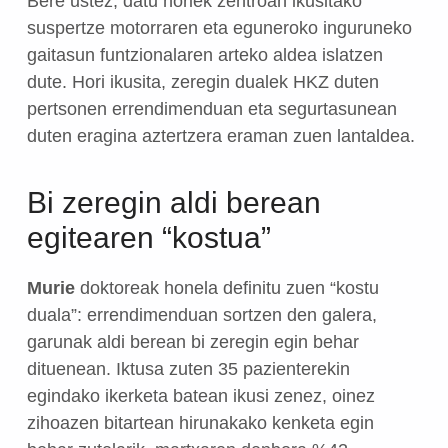
Bere ustez, datu horiek zentroan ikusitako
suspertze motorraren eta eguneroko inguruneko
gaitasun funtzionalaren arteko aldea islatzen
dute. Hori ikusita, zeregin dualek HKZ duten
pertsonen errendimenduan eta segurtasunean
duten eragina aztertzera eraman zuen lantaldea.
Bi zeregin aldi berean
egitearen “kostua”
Murie
doktoreak honela definitu zuen “kostu
duala”: errendimenduan sortzen den galera,
garunak aldi berean bi zeregin egin behar
dituenean. Iktusa zuten 35 pazienterekin
egindako ikerketa batean ikusi zenez, oinez
zihoazen bitartean hirunakako kenketa egin