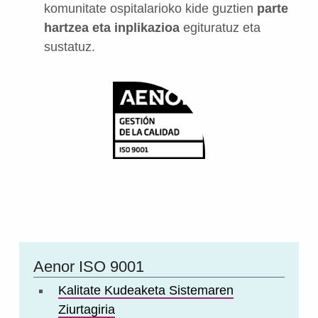
komunitate ospitalarioko kide guztien
parte
hartzea eta inplikazioa
egituratuz eta
sustatuz.
Aenor ISO 9001
Kalitate Kudeaketa Sistemaren
Ziurtagiria