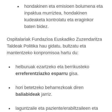
hondakinen eta emisioen bolumena eta
inpaktua murriztea, hondakinen
kudeaketa kontrolatu eta eraginkor
baten bidez.
Ospitalariak Fundazioa Euskadiko Zuzendaritza
Taldeak Politika hau gidatu, bultzatu eta
mantentzeko konpromisoa hartu du:
helburuak ezartzeko eta berrikusteko
erreferentziazko esparru
gisa.
hori betetzeko beharrezkoak diren
baliabideak
jarriz.
laguntzaile eta paziente/erabiltzaileen eta