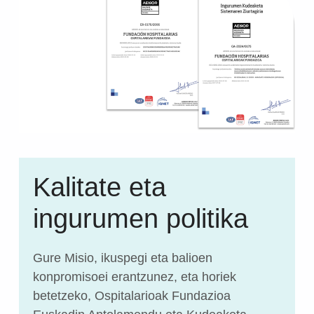
Kalitate eta
ingurumen politika
Gure Misio, ikuspegi eta balioen
konpromisoei erantzunez, eta horiek
betetzeko, Ospitalarioak Fundazioa