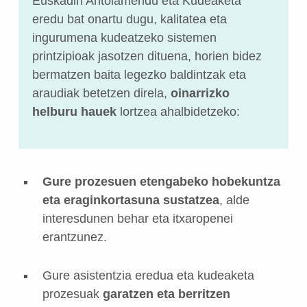
Euskadin Antolamendu eta Kudeaketa
eredu bat onartu dugu, kalitatea eta
ingurumena kudeatzeko sistemen
printzipioak jasotzen dituena, horien bidez
bermatzen baita legezko baldintzak eta
araudiak betetzen direla,
oinarrizko
helburu hauek
lortzea ahalbidetzeko:
Gure prozesuen etengabeko hobekuntza
eta eraginkortasuna sustatzea
, alde
interesdunen behar eta itxaropenei
erantzunez.
Gure asistentzia eredua eta kudeaketa
prozesuak
garatzen eta berritzen