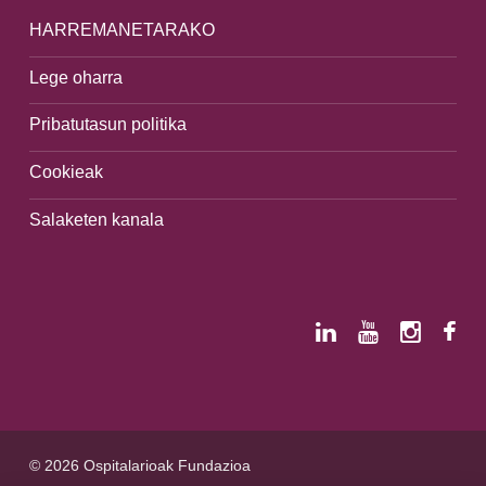
HARREMANETARAKO
Lege oharra
Pribatutasun politika
Cookieak
Salaketen kanala
© 2026 Ospitalarioak Fundazioa