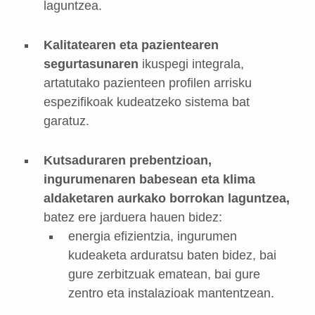
laguntzea.
Kalitatearen eta pazientearen
segurtasunaren
ikuspegi integrala,
artatutako pazienteen profilen arrisku
espezifikoak kudeatzeko sistema bat
garatuz.
Kutsaduraren prebentzioan,
ingurumenaren babesean eta klima
aldaketaren aurkako borrokan laguntzea,
batez ere jarduera hauen bidez:
energia efizientzia, ingurumen
kudeaketa arduratsu baten bidez, bai
gure zerbitzuak ematean, bai gure
zentro eta instalazioak mantentzean.