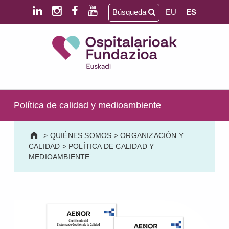
Saltar al contenido principal
Saltar al pie de página
Búsqueda
EU
ES
Ospitalarioak Fundazioa Euskadi (antes Aita Menni)
SALUD MENTAL | DISCAPACIDAD INTELECTUAL | NEURORREHABILITACIÓN Y DAÑO CEREBRAL | PERSONA MAYOR
Política de calidad y medioambiente
>
QUIÉNES SOMOS
>
ORGANIZACIÓN Y
CALIDAD
>
POLÍTICA DE CALIDAD Y
MEDIOAMBIENTE