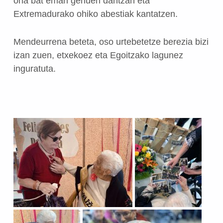
ona bat eman genuen dantzan eta
Extremadurako ohiko abestiak kantatzen.
Mendeurrena beteta, oso urtebetetze berezia bizi
izan zuen, etxekoez eta Egoitzako lagunez
inguratuta.