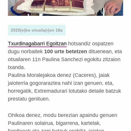
2020(e)ko otsaila(r)en 18a
Txurdinagabarri Egoitzan
hotsandiz ospatzen
dugu norbaitek
100 urte betetzen
dituenean, eta
otsailaren 11n Paulina Sanchezi egokitu zitzaion
txanda.
Paulina Moralejakoa denez (Caceres), jaiak
jaioterria gogoraraztea nahi izan genuen, eta,
horregatik, Extremadurari lotutako detaile batzuk
prestatu genituen.
Ohikoa denez, modu berezian apaindu genuen
Paulinaren solairua, bigarrena, kartelak,
faroltxoak eta zapi batzuk erabiliz, jaietan