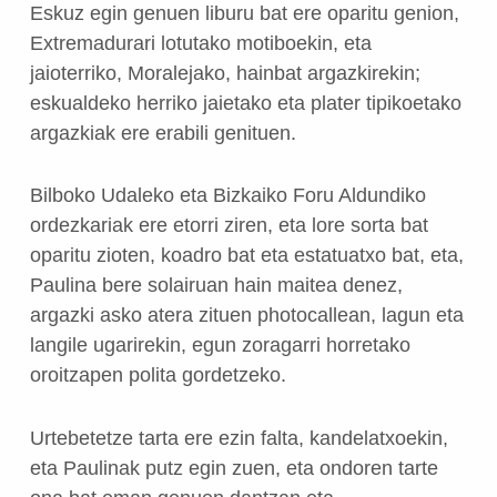
Eskuz egin genuen liburu bat ere oparitu genion,
Extremadurari lotutako motiboekin, eta
jaioterriko, Moralejako, hainbat argazkirekin;
eskualdeko herriko jaietako eta plater tipikoetako
argazkiak ere erabili genituen.
Bilboko Udaleko eta Bizkaiko Foru Aldundiko
ordezkariak ere etorri ziren, eta lore sorta bat
oparitu zioten, koadro bat eta estatuatxo bat, eta,
Paulina bere solairuan hain maitea denez,
argazki asko atera zituen photocallean, lagun eta
langile ugarirekin, egun zoragarri horretako
oroitzapen polita gordetzeko.
Urtebetetze tarta ere ezin falta, kandelatxoekin,
eta Paulinak putz egin zuen, eta ondoren tarte