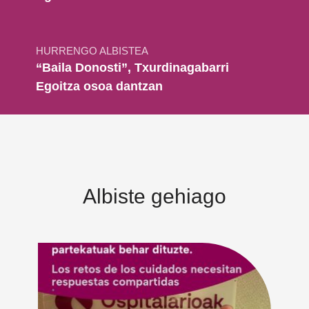
HURRENGO ALBISTEA
“Baila Donosti”, Txurdinagabarri
Egoitza osoa dantzan
Albiste gehiago