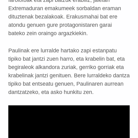
Extremaduran emakumeek sorbaldan eraman
dituztenak bezalakoak. Erakusmahai bat ere
atondu genuen gure protagonistaren garai
bateko zein oraingo argazkiekin.
Paulinak ere lurralde hartako zapi estanpatu
tipiko bat jantzi zuen harro, eta krabelin bat, eta
begiraleok alkandora zuriak, gerriko gorriak eta
krabelinak jantzi genituen. Bere lurraldeko dantza
tipiko bat entseatu genuen, Paulinaren aurrean
dantzatzeko, eta asko hunkitu zen.