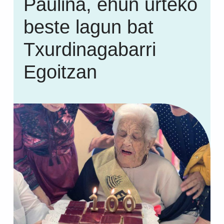
Paulina, ehun urteko
beste lagun bat
Txurdinagabarri
Egoitzan