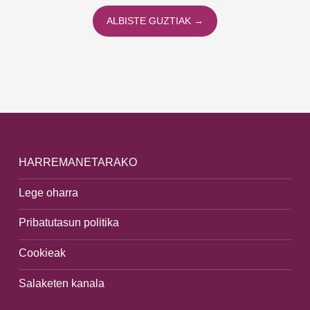
ALBISTE GUZTIAK →
HARREMANETARAKO
Lege oharra
Pribatutasun politika
Cookieak
Salaketen kanala