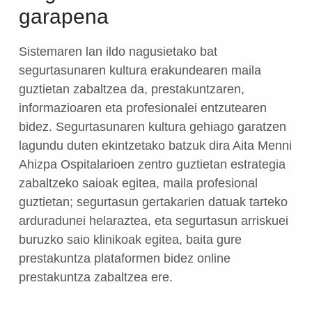
garapena
Sistemaren lan ildo nagusietako bat
segurtasunaren kultura erakundearen maila
guztietan zabaltzea da, prestakuntzaren,
informazioaren eta profesionalei entzutearen
bidez. Segurtasunaren kultura gehiago garatzen
lagundu duten ekintzetako batzuk dira Aita Menni
Ahizpa Ospitalarioen zentro guztietan estrategia
zabaltzeko saioak egitea, maila profesional
guztietan; segurtasun gertakarien datuak tarteko
arduradunei helaraztea, eta segurtasun arriskuei
buruzko saio klinikoak egitea, baita gure
prestakuntza plataformen bidez online
prestakuntza zabaltzea ere.