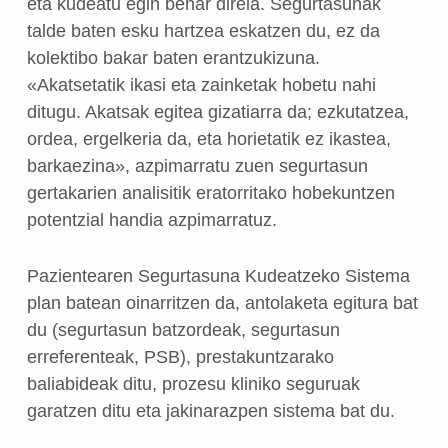
eta kudeatu egin behar direla. Segurtasunak
talde baten esku hartzea eskatzen du, ez da
kolektibo bakar baten erantzukizuna.
«Akatsetatik ikasi eta zainketak hobetu nahi
ditugu. Akatsak egitea gizatiarra da; ezkutatzea,
ordea, ergelkeria da, eta horietatik ez ikastea,
barkaezina», azpimarratu zuen segurtasun
gertakarien analisitik eratorritako hobekuntzen
potentzial handia azpimarratuz.
Pazientearen Segurtasuna Kudeatzeko Sistema
plan batean oinarritzen da, antolaketa egitura bat
du (segurtasun batzordeak, segurtasun
erreferenteak, PSB), prestakuntzarako
baliabideak ditu, prozesu kliniko seguruak
garatzen ditu eta jakinarazpen sistema bat du.