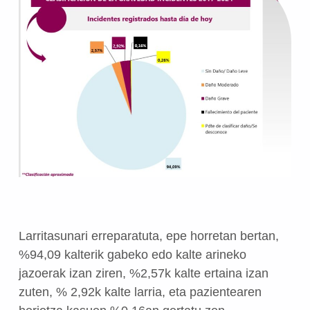
Larritasunari erreparatuta, epe horretan bertan,
%94,09 kalterik gabeko edo kalte arineko
jazoerak izan ziren, %2,57k kalte ertaina izan
zuten, % 2,92k kalte larria, eta pazientearen