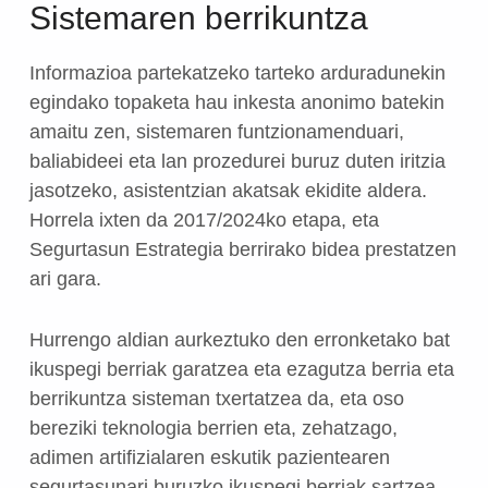
Sistemaren berrikuntza
Informazioa partekatzeko tarteko arduradunekin
egindako topaketa hau inkesta anonimo batekin
amaitu zen, sistemaren funtzionamenduari,
baliabideei eta lan prozedurei buruz duten iritzia
jasotzeko, asistentzian akatsak ekidite aldera.
Horrela ixten da 2017/2024ko etapa, eta
Segurtasun Estrategia berrirako bidea prestatzen
ari gara.
Hurrengo aldian aurkeztuko den erronketako bat
ikuspegi berriak garatzea eta ezagutza berria eta
berrikuntza sisteman txertatzea da, eta oso
bereziki teknologia berrien eta, zehatzago,
adimen artifizialaren eskutik pazientearen
segurtasunari buruzko ikuspegi berriak sartzea.