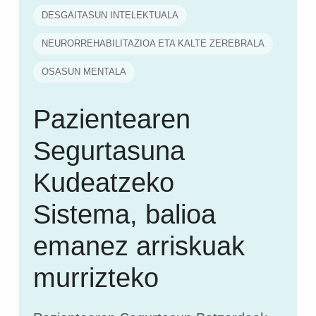
DESGAITASUN INTELEKTUALA
NEURORREHABILITAZIOA ETA KALTE ZEREBRALA
OSASUN MENTALA
Pazientearen
Segurtasuna
Kudeatzeko
Sistema, balioa
emanez arriskuak
murrizteko