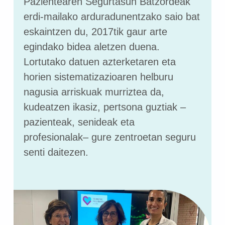
Pazientearen Segurtasun Batzordeak
erdi-mailako arduradunentzako saio bat
eskaintzen du, 2017tik gaur arte
egindako bidea aletzen duena.
Lortutako datuen azterketaren eta
horien sistematizazioaren helburu
nagusia arriskuak murriztea da,
kudeatzen ikasiz, pertsona guztiak –
pazienteak, senideak eta
profesionalak– gure zentroetan seguru
senti daitezen.