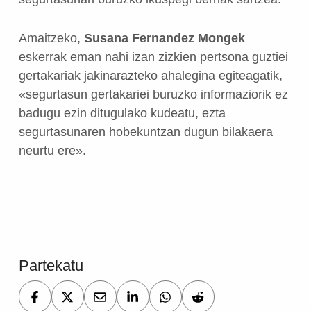
Amaitzeko,
Susana Fernandez Mongek
eskerrak eman nahi izan zizkien pertsona guztiei
gertakariak jakinarazteko ahalegina egiteagatik,
«segurtasun gertakariei buruzko informaziorik ez
badugu ezin ditugulako kudeatu, ezta
segurtasunaren hobekuntzan dugun bilakaera
neurtu ere».
Skip back to main navigation
Partekatu