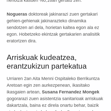
heriotza kasuen %0,16an gertatu zen.
Nogueras
doktoreak jakinarazi zuen gertakari
gehien-gehienak jakinarazteko dinamika
sendotzen ari dela, horietan kaltea egon ala ez
egon. Hobetzeko ekintzak gertakarien analisitik
eratortzen dira.
Arriskuak kudeatzea,
erantzukizun partekatua
Urriaren 2an Aita Menni Ospitaleko Berrikuntza
Aretoan egin zen aurkezpenean, ikasitako
ikasgaien artean,
Susana Fernandez Mongek
gogorarazi zuen asistentzia sanitarioak arriskuak
dakartzala, baina ez direla onartu behar, baizik