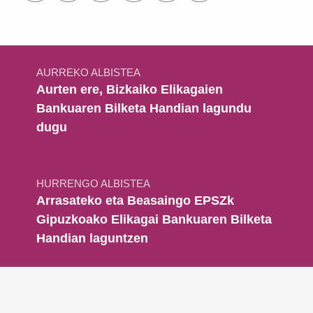
Bidalketetan zehar nabigatu
AURREKO ALBISTEA
Aurten ere, Bizkaiko Elikagaien
Bankuaren Bilketa Handian lagundu
dugu
HURRENGO ALBISTEA
Arrasateko eta Beasaingo EPSZk
Gipuzkoako Elikagai Bankuaren Bilketa
Handian laguntzen