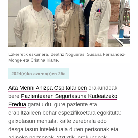
Ezkerretik eskuinera, Beatriz Nogueras, Susana Fernández-
Monge eta Cristina Iriarte.
2024(e)ko azaroa(r)en 25a
Aita Menni Ahizpa Ospitalarioen
erakundeak
bere
Pazientearen Segurtasuna Kudeatzeko
Eredua
garatu du, gure paziente eta
erabiltzaileen behar espezifikoetara egokituta:
gaixotasun mentala, kalte zerebrala edo
desgaitasun intelektuala duten pertsonak eta
adineko pertsonak. 2017tik, erakundeak