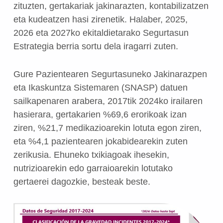
zituzten, gertakariak jakinarazten, kontabilizatzen
eta kudeatzen hasi zirenetik. Halaber, 2025,
2026 eta 2027ko ekitaldietarako Segurtasun
Estrategia berria sortu dela iragarri zuten.
Gure Pazientearen Segurtasuneko Jakinarazpen
eta Ikaskuntza Sistemaren (SNASP) datuen
sailkapenaren arabera, 2017tik 2024ko irailaren
hasierara, gertakarien %69,6 erorikoak izan
ziren, %21,7 medikazioarekin lotuta egon ziren,
eta %4,1 pazientearen jokabidearekin zuten
zerikusia. Ehuneko txikiagoak ihesekin,
nutrizioarekin edo garraioarekin lotutako
gertaerei dagozkie, besteak beste.