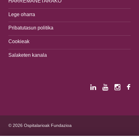
HARREMANETARAKO
Lege oharra
Pribatutasun politika
Cookieak
Salaketen kanala
© 2026 Ospitalarioak Fundazioa