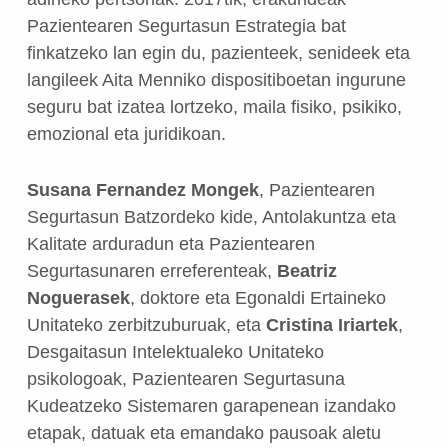
Pazientearen Segurtasun Estrategia bat
finkatzeko lan egin du, pazienteek, senideek eta
langileek Aita Menniko dispositiboetan ingurune
seguru bat izatea lortzeko, maila fisiko, psikiko,
emozional eta juridikoan.
Susana Fernandez Mongek
, Pazientearen
Segurtasun Batzordeko kide, Antolakuntza eta
Kalitate arduradun eta Pazientearen
Segurtasunaren erreferenteak,
Beatriz
Noguerasek
, doktore eta Egonaldi Ertaineko
Unitateko zerbitzuburuak, eta
Cristina Iriartek
,
Desgaitasun Intelektualeko Unitateko
psikologoak, Pazientearen Segurtasuna
Kudeatzeko Sistemaren garapenean izandako
etapak, datuak eta emandako pausoak aletu