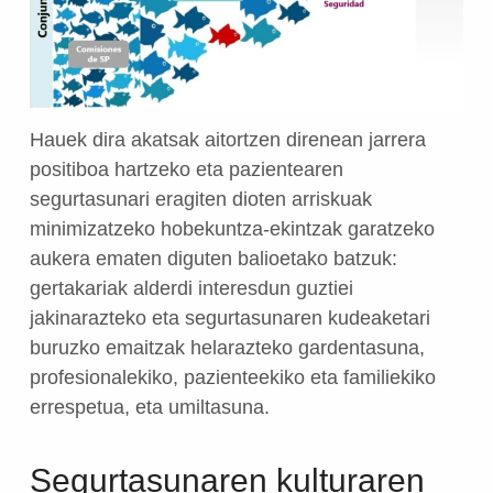
Hauek dira akatsak aitortzen direnean jarrera
positiboa hartzeko eta pazientearen
segurtasunari eragiten dioten arriskuak
minimizatzeko hobekuntza-ekintzak garatzeko
aukera ematen diguten balioetako batzuk:
gertakariak alderdi interesdun guztiei
jakinarazteko eta segurtasunaren kudeaketari
buruzko emaitzak helarazteko gardentasuna,
profesionalekiko, pazienteekiko eta familiekiko
errespetua, eta umiltasuna.
Segurtasunaren kulturaren