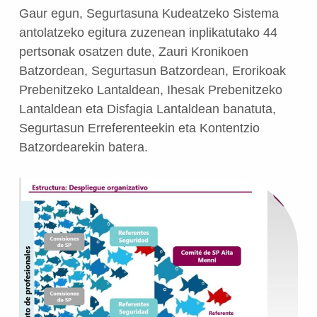
Gaur egun, Segurtasuna Kudeatzeko Sistema
antolatzeko egitura zuzenean inplikatutako 44
pertsonak osatzen dute, Zauri Kronikoen
Batzordean, Segurtasun Batzordean, Erorikoak
Prebenitzeko Lantaldean, Ihesak Prebenitzeko
Lantaldean eta Disfagia Lantaldean banatuta,
Segurtasun Erreferenteekin eta Kontentzio
Batzordearekin batera.