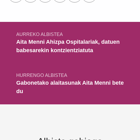
Bidalketetan zehar nabigatu
AURREKO ALBISTEA
Aita Menni Ahizpa Ospitalariak, datuen
babesarekin kontzientziatuta
HURRENGO ALBISTEA
Gabonetako alaitasunak Aita Menni bete
du