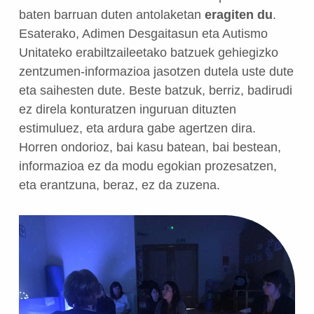
baten barruan duten antolaketan
eragiten du
.
Esaterako, Adimen Desgaitasun eta Autismo
Unitateko erabiltzaileetako batzuek gehiegizko
zentzumen-informazioa jasotzen dutela uste dute
eta saihesten dute. Beste batzuk, berriz, badirudi
ez direla konturatzen inguruan dituzten
estimuluez, eta ardura gabe agertzen dira.
Horren ondorioz, bai kasu batean, bai bestean,
informazioa ez da modu egokian prozesatzen,
eta erantzuna, beraz, ez da zuzena.