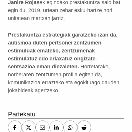
Janire Rojas
ek egindako prestakuntza-saio bat
egin du, 2019. urtean zehar esku-hartze hori
unitatean martxan jarriz.
Prestakuntza estrategiak garatzeko izan da,
autismoa duten pertsonei zentzumen
estimuluak emateko, zentzumenak
estimulatuz edo erlaxatuz ongizate-
sentsazioa eman diezaieten.
Horretarako,
norberaren zentzumen-profila egiten da,
komunikazioa errazteko eta egokituago dauden
jokabideak agertzeko.
Skip back to main navigation
Partekatu