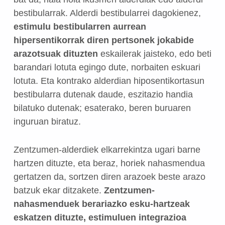
bestibularrak. Alderdi bestibularrei dagokienez,
estimulu bestibularren aurrean
hipersentikorrak diren pertsonek jokabide
arazotsuak dituzten
eskailerak jaisteko, edo beti
barandari lotuta egingo dute, norbaiten eskuari
lotuta. Eta kontrako alderdian hiposentikortasun
bestibularra dutenak daude, eszitazio handia
bilatuko dutenak; esaterako, beren buruaren
inguruan biratuz.
Zentzumen-alderdiek elkarrekintza ugari barne
hartzen dituzte, eta beraz, horiek nahasmendua
gertatzen da, sortzen diren arazoek beste arazo
batzuk ekar ditzakete.
Zentzumen-
nahasmenduek berariazko esku-hartzeak
eskatzen dituzte, estimuluen integrazioa