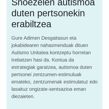
Snoezelen autismoa
duten pertsonekin
erabiltzea
Gure Adimen Desgaitasun eta
jokabidearen nahasmenduak dituen
Autismo Unitatea kontzeptu horretan
trebatzen hasi da. Kontua da
estrategiak garatzea, autismoa duten
pertsonei zentzumen-estimuluak
emateko, zentzumenak estimulatuz edo
lasaituz ongizate-sentsazioa eman
diezaieten.