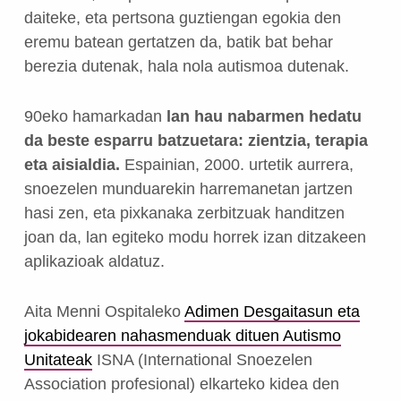
daiteke, eta pertsona guztiengan egokia den
eremu batean gertatzen da, batik bat behar
berezia dutenak, hala nola autismoa dutenak.
90eko hamarkadan
lan hau nabarmen hedatu
da beste esparru batzuetara: zientzia, terapia
eta aisialdia.
Espainian, 2000. urtetik aurrera,
snoezelen munduarekin harremanetan jartzen
hasi zen, eta pixkanaka zerbitzuak handitzen
joan da, lan egiteko modu horrek izan ditzakeen
aplikazioak aldatuz.
Aita Menni Ospitaleko
Adimen Desgaitasun eta
jokabidearen nahasmenduak dituen Autismo
Unitateak
ISNA (International Snoezelen
Association profesional) elkarteko kidea den