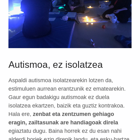
Autismoa, ez isolatzea
Aspaldi autismoa isolatzearekin lotzen da,
estimuluen aurrean erantzunik ez ematearekin.
Gaur egun badakigu autismoak ez duela
isolatzea ekartzen, baizik eta guztiz kontrakoa.
Hala ere,
zenbat eta zentzumen gehiago
eragin, zailtasunak are handiagoak direla
egiaztatu dugu. Baina horrek ez du esan nahi
alderdi horiek ezin direnik landu, eta esku-hartze