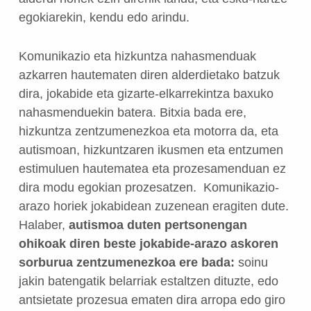
egokiarekin, kendu edo arindu.
Komunikazio eta hizkuntza nahasmenduak
azkarren hautematen diren alderdietako batzuk
dira, jokabide eta gizarte-elkarrekintza baxuko
nahasmenduekin batera. Bitxia bada ere,
hizkuntza zentzumenezkoa eta motorra da, eta
autismoan, hizkuntzaren ikusmen eta entzumen
estimuluen hautematea eta prozesamenduan ez
dira modu egokian prozesatzen. Komunikazio-
arazo horiek jokabidean zuzenean eragiten dute.
Halaber,
autismoa duten pertsonengan
ohikoak diren beste jokabide-arazo askoren
sorburua zentzumenezkoa ere bada:
soinu
jakin batengatik belarriak estaltzen dituzte, edo
antsietate prozesua ematen dira arropa edo giro