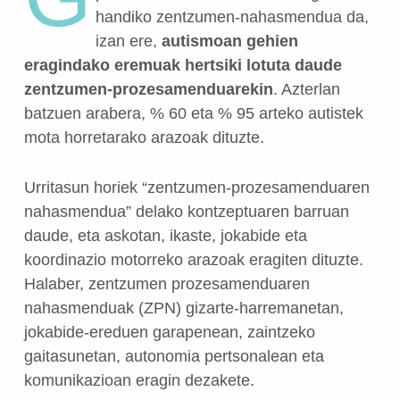
handiko zentzumen-nahasmendua da,
izan ere,
autismoan gehien
eragindako eremuak hertsiki lotuta daude
zentzumen-prozesamenduarekin
. Azterlan
batzuen arabera, % 60 eta % 95 arteko autistek
mota horretarako arazoak dituzte.
Urritasun horiek “zentzumen-prozesamenduaren
nahasmendua” delako kontzeptuaren barruan
daude, eta askotan, ikaste, jokabide eta
koordinazio motorreko arazoak eragiten dituzte.
Halaber, zentzumen prozesamenduaren
nahasmenduak (ZPN) gizarte-harremanetan,
jokabide-ereduen garapenean, zaintzeko
gaitasunetan, autonomia pertsonalean eta
komunikazioan eragin dezakete.