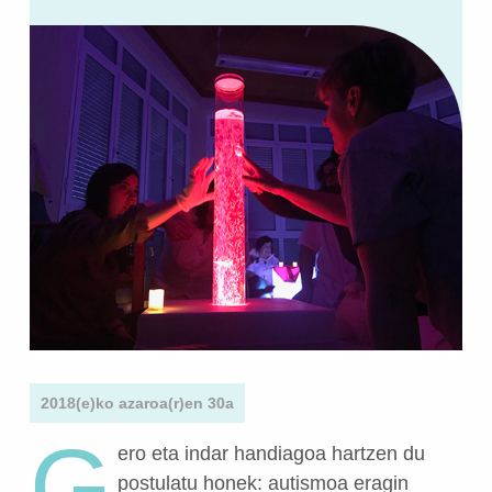
2018(e)ko azaroa(r)en 30a
G
ero eta indar handiagoa hartzen du
postulatu honek: autismoa eragin