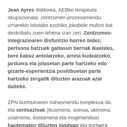
Jean Ayres
doktorea, AEBko terapeuta
okupazionala, zentzumen-prozesamendu
urriarekin lotutako ezohiko jokabide multzo bat
deskribatu zuen lehena izan zen.
Zentzumen-
integrazioaren disfuntzio horren bidez,
pertsona batzuek gaitasun berriak ikasteko,
bere kabuz antolatzeko, arreta kudeatzeko,
jarduera eta jolasetan parte hartzeko edo
gizarte-esperientzia positiboetan parte
hartzeko zergatik dituzten arazoak azal
daiteke.
ZPN burmuinaren nahasmendu konplexua da,
eta
sentsazioak
(ikusmena, soinua, ukimena,
usaimena, dastamena eta mugimendua)
hautematen dituzten moduan
eta portaera