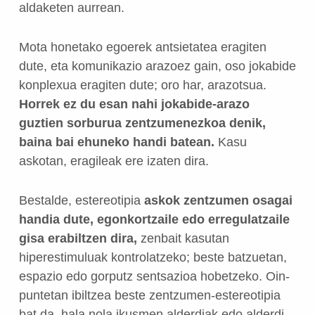
aldaketen aurrean.
Mota honetako egoerek antsietatea eragiten
dute, eta komunikazio arazoez gain, oso jokabide
konplexua eragiten dute; oro har, arazotsua.
Horrek ez du esan nahi jokabide-arazo
guztien sorburua zentzumenezkoa denik,
baina bai ehuneko handi batean.
Kasu
askotan, eragileak ere izaten dira.
Bestalde, estereotipia
askok zentzumen osagai
handia dute, egonkortzaile edo erregulatzaile
gisa erabiltzen dira,
zenbait kasutan
hiperestimuluak kontrolatzeko; beste batzuetan,
espazio edo gorputz sentsazioa hobetzeko. Oin-
puntetan ibiltzea beste zentzumen-estereotipia
bat da, hala nola ikusmen alderdiak edo alderdi