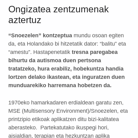
Ongizatea zentzumenak
aztertuz
“Snoezelen” kontzeptua
mundu osoan egiten
da, eta Holandako bi hitzetatik dator: “balitu” eta
“amestu”. Hastapenetatik
tresna paregabea
bihurtu da autismoa duen pertsona
tratatzeko, hura erabiliz, hobekuntza handia
lortzen delako ikastean, eta inguratzen duen
munduarekiko harremana hobetzen da.
1970eko hamarkadaren erdialdean garatu zen,
MSE (Multisensory Environment)/Snoezelen, eta
printzipio etikoak aplikatzen ditu bizi-kalitatea
aberasteko. Partekatutako ikuspegi hori,
aisialdian, terapian eta hezkuntzan aplika