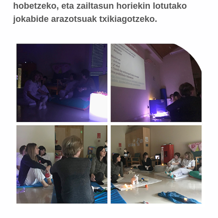
hobetzeko, eta zailtasun horiekin lotutako
jokabide arazotsuak txikiagotzeko.