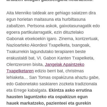
Aita Menniko taldeak are gehiago saiatzen dira
egun horietan maitasuna eta hurbiltasuna
zabaltzen. Pertsona askok, gaixotasunagatik edo
egoera partikularragatik, ezin dituztelako
Gabonak etxekoekin igaro. Zinema, kontzertuak,
Nazioarteko Akordeoi Txapelketa
, txangoak,
Txakurrekin lagundutako terapiaren
beste
erakustaldi bat, VI. Gabon Kanten Txapelketa,
Olentzeroren bisita,
Jangelak Apaintzeko
Txapelketaren
edizio berri bat, christmas
lehiaketa… San Tomas ospakizuna ahaztu gabe,
edo Gabonetako saskiaren zozketa tradizionala
eta Errege kabalgata.
Ekintza asko errutina
hausten laguntzeko eta ospakizun egun
hauek markatzeko, pazienteei eta gurekin