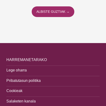
ALBISTE GUZTIAK →
HARREMANETARAKO
Lege oharra
Pribatutasun politika
Cookieak
Salaketen kanala