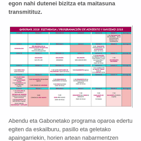
egon nahi dutenei bizitza eta maitasuna
transmitituz.
Abendu eta Gabonetako programa oparoa
edertu
egiten da eskailburu, pasillo eta geletako
apaingarriekin, horien artean nabarmentzen