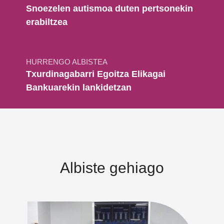
Snoezelen autismoa duten pertsonekin
erabiltzea
HURRENGO ALBISTEA
Txurdinagabarri Egoitza Elikagai
Bankuarekin lankidetzan
Albiste gehiago