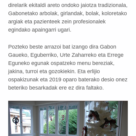
direlarik ekitaldi areto ondoko jaiotza tradizionala,
Gabonetako arbolak, girlandak, bolak, koloretako
argiak eta pazienteek zein profesionalek
egindako apaingarri ugari.
Pozteko beste arrazoi bat izango dira Gabon
Gaueko, Eguberriko, Urte Zaharreko eta Errege
Eguneko egunak ospatzeko menu bereziak,
jakina, turroi eta gozokiekin. Eta erlijio
ospakizunak eta 2019 oparo baterako desio onez
beteriko besarkadak ere ez dira faltako.