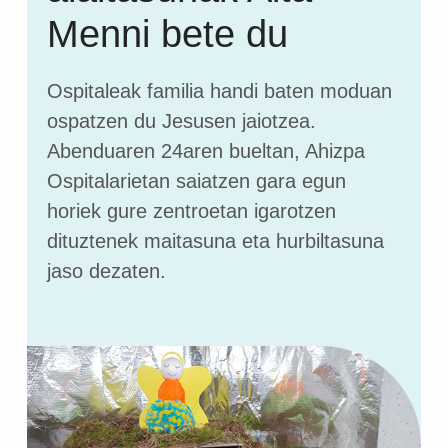
Menni bete du
Ospitaleak familia handi baten moduan
ospatzen du Jesusen jaiotzea.
Abenduaren 24aren bueltan, Ahizpa
Ospitalarietan saiatzen gara egun
horiek gure zentroetan igarotzen
dituztenek maitasuna eta hurbiltasuna
jaso dezaten.