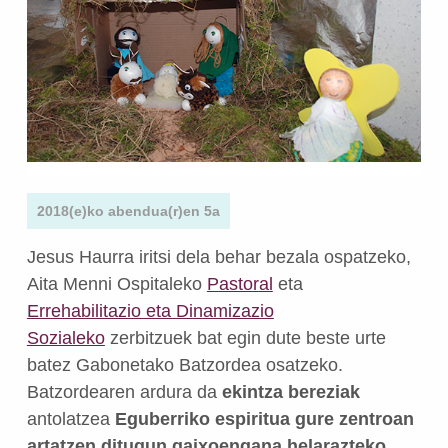
2018(e)ko abendua(r)en 5a
Jesus Haurra iritsi dela behar bezala ospatzeko,
Aita Menni Ospitaleko
Pastoral
eta
Errehabilitazio eta Dinamizazio
Sozialeko
zerbitzuek bat egin dute beste urte
batez Gabonetako Batzordea osatzeko.
Batzordearen ardura da
ekintza bereziak
antolatzea
Eguberriko espiritua gure zentroan
artatzen ditugun gaixoengana helarazteko
.