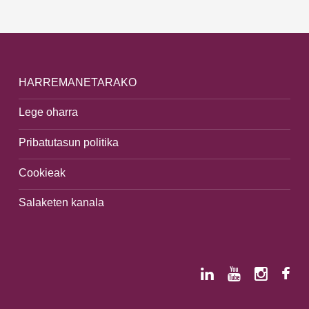
HARREMANETARAKO
Lege oharra
Pribatutasun politika
Cookieak
Salaketen kanala