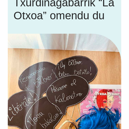
Txurdinagabarrik “La
Otxoa” omendu du