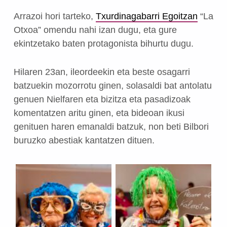
Arrazoi hori tarteko,
Txurdinagabarri Egoitzan
“La
Otxoa” omendu nahi izan dugu, eta gure
ekintzetako baten protagonista bihurtu dugu.
Hilaren 23an, ileordeekin eta beste osagarri
batzuekin mozorrotu ginen, solasaldi bat antolatu
genuen Nielfaren eta bizitza eta pasadizoak
komentatzen aritu ginen, eta bideoan ikusi
genituen haren emanaldi batzuk, non beti Bilbori
buruzko abestiak kantatzen dituen.