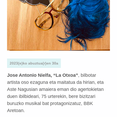
2023(e)ko abuztua(r)en 30a
Jose Antonio Nielfa, “La Otxoa”
, bilbotar
artista oso ezaguna eta maitatua da hirian, eta
Aste Nagusian amaiera eman dio agertokietan
duen ibilbideari, 75 urterekin, bere bizitzari
buruzko musikal bat protagonizatuz, BBK
Aretoan.