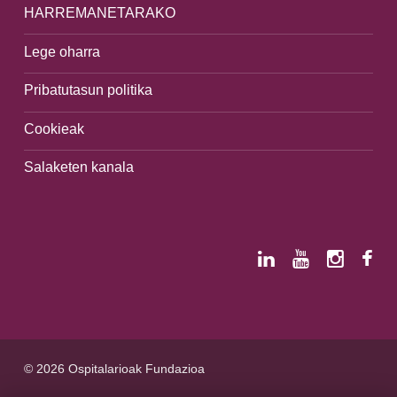
HARREMANETARAKO
Lege oharra
Pribatutasun politika
Cookieak
Salaketen kanala
© 2026 Ospitalarioak Fundazioa