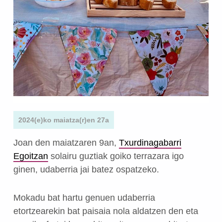
2024(e)ko maiatza(r)en 27a
Joan den maiatzaren 9an,
Txurdinagabarri
Egoitzan
solairu guztiak goiko terrazara igo
ginen, udaberria jai batez ospatzeko.
Mokadu bat hartu genuen udaberria
etortzearekin bat paisaia nola aldatzen den eta