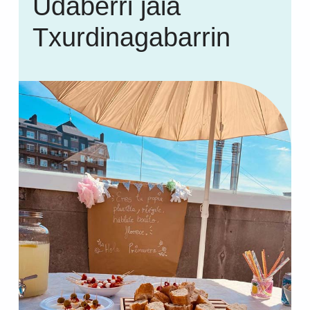
Udaberri jaia
Txurdinagabarrin