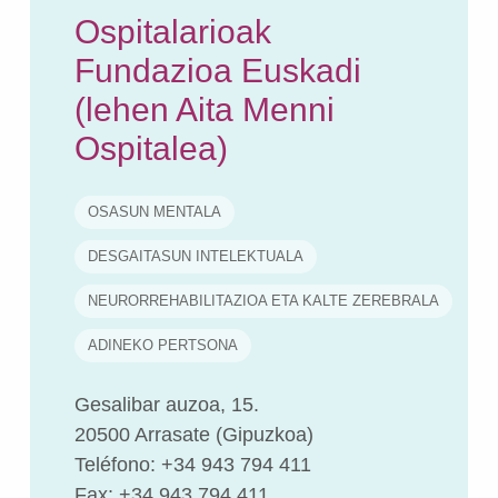
Ospitalarioak
Fundazioa Euskadi
(lehen Aita Menni
Ospitalea)
OSASUN MENTALA
DESGAITASUN INTELEKTUALA
NEURORREHABILITAZIOA ETA KALTE ZEREBRALA
ADINEKO PERTSONA
Gesalibar auzoa, 15.
20500 Arrasate (Gipuzkoa)
Teléfono: +34 943 794 411
Fax: +34 943 794 411