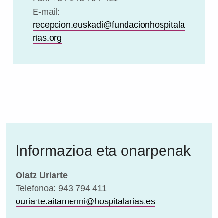
E-mail:
recepcion.euskadi@fundacionhospitala
rias.org
Informazioa eta onarpenak
Olatz Uriarte
Telefonoa: 943 794 411
ouriarte.aitamenni@hospitalarias.es