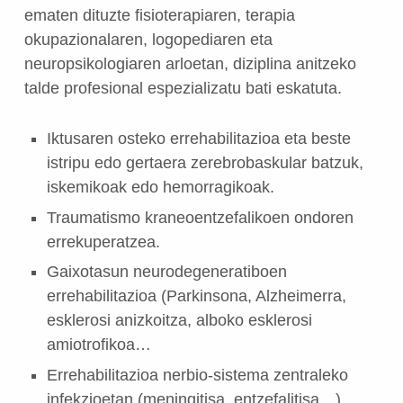
ematen dituzte fisioterapiaren, terapia
okupazionalaren, logopediaren eta
neuropsikologiaren arloetan, diziplina anitzeko
talde profesional espezializatu bati eskatuta.
Iktusaren osteko errehabilitazioa eta beste
istripu edo gertaera zerebrobaskular batzuk,
iskemikoak edo hemorragikoak.
Traumatismo kraneoentzefalikoen ondoren
errekuperatzea.
Gaixotasun neurodegeneratiboen
errehabilitazioa (Parkinsona, Alzheimerra,
esklerosi anizkoitza, alboko esklerosi
amiotrofikoa…
Errehabilitazioa nerbio-sistema zentraleko
infekzioetan (meningitisa, entzefalitisa…)