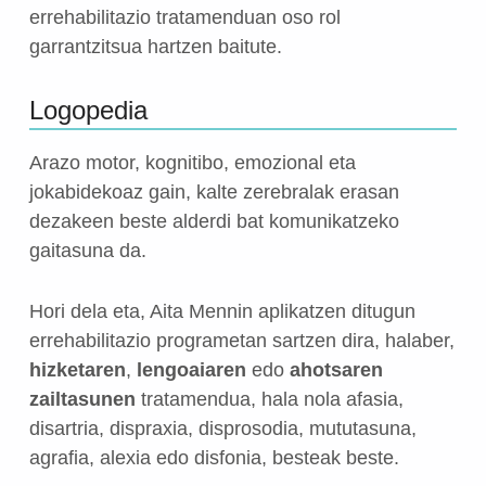
errehabilitazio tratamenduan oso rol
garrantzitsua hartzen baitute.
Logopedia
Arazo motor, kognitibo, emozional eta
jokabidekoaz gain, kalte zerebralak erasan
dezakeen beste alderdi bat komunikatzeko
gaitasuna da.
Hori dela eta, Aita Mennin aplikatzen ditugun
errehabilitazio programetan sartzen dira, halaber,
hizketaren
,
lengoaiaren
edo
ahotsaren
zailtasunen
tratamendua, hala nola afasia,
disartria, dispraxia, disprosodia, mututasuna,
agrafia, alexia edo disfonia, besteak beste.