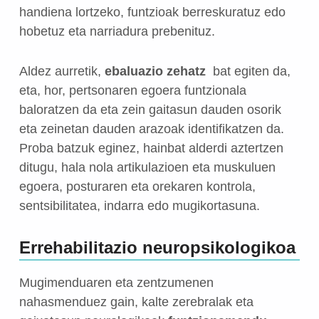
handiena lortzeko, funtzioak berreskuratuz edo
hobetuz eta narriadura prebenituz.
Aldez aurretik,
ebaluazio zehatz
bat egiten da,
eta, hor, pertsonaren egoera funtzionala
baloratzen da eta zein gaitasun dauden osorik
eta zeinetan dauden arazoak identifikatzen da.
Proba batzuk eginez, hainbat alderdi aztertzen
ditugu, hala nola artikulazioen eta muskuluen
egoera, posturaren eta orekaren kontrola,
sentsibilitatea, indarra edo mugikortasuna.
Errehabilitazio neuropsikologikoa
Mugimenduaren eta zentzumenen
nahasmenduez gain, kalte zerebralak eta