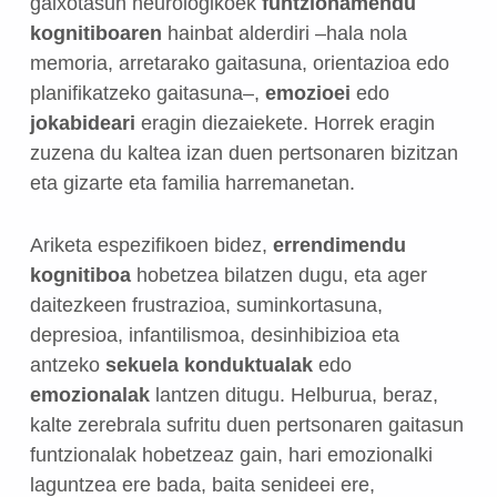
gaixotasun neurologikoek
funtzionamendu
kognitiboaren
hainbat alderdiri –hala nola
memoria, arretarako gaitasuna, orientazioa edo
planifikatzeko gaitasuna–,
emozioei
edo
jokabideari
eragin diezaiekete. Horrek eragin
zuzena du kaltea izan duen pertsonaren bizitzan
eta gizarte eta familia harremanetan.
Ariketa espezifikoen bidez,
errendimendu
kognitiboa
hobetzea bilatzen dugu, eta ager
daitezkeen frustrazioa, suminkortasuna,
depresioa, infantilismoa, desinhibizioa eta
antzeko
sekuela konduktualak
edo
emozionalak
lantzen ditugu. Helburua, beraz,
kalte zerebrala sufritu duen pertsonaren gaitasun
funtzionalak hobetzeaz gain, hari emozionalki
laguntzea ere bada, baita senideei ere,