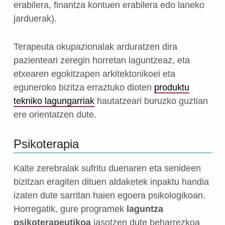
erabilera, finantza kontuen erabilera edo laneko
jarduerak).
Terapeuta okupazionalak arduratzen dira
pazienteari zeregin horretan laguntzeaz, eta
etxearen egokitzapen arkitektonikoei eta
eguneroko bizitza erraztuko dioten
produktu
tekniko lagungarriak
hautatzeari buruzko guztian
ere orientatzen dute.
Psikoterapia
Kalte zerebralak sufritu duenaren eta senideen
bizitzan eragiten dituen aldaketek inpaktu handia
izaten dute sarritan haien egoera psikologikoan.
Horregatik, gure programek
laguntza
psikoterapeutikoa
jasotzen dute beharrezkoa