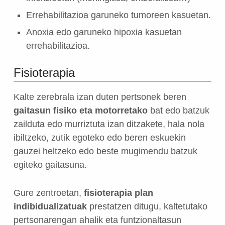
Errehabilitazioa garuneko tumoreen kasuetan.
Anoxia edo garuneko hipoxia kasuetan
errehabilitazioa.
Fisioterapia
Kalte zerebrala izan duten pertsonek beren
gaitasun fisiko eta motorretako
bat edo batzuk
zailduta edo murriztuta izan ditzakete, hala nola
ibiltzeko, zutik egoteko edo beren eskuekin
gauzei heltzeko edo beste mugimendu batzuk
egiteko gaitasuna.
Gure zentroetan,
fisioterapia plan
indibidualizatuak
prestatzen ditugu, kaltetutako
pertsonarengan ahalik eta funtzionaltasun