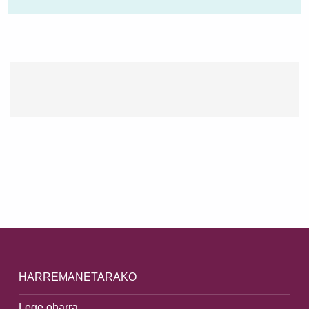
Skip back to main navigation
HARREMANETARAKO
Lege oharra