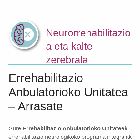
Neurorrehabilitazio
a eta kalte
zerebrala
Errehabilitazio
Anbulatorioko Unitatea
– Arrasate
Gure
Errehabilitazio Anbulatorioko Unitateek
errehabilitazio neurologikoko programa integralak