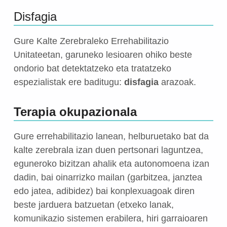
Disfagia
Gure Kalte Zerebraleko Errehabilitazio
Unitateetan, garuneko lesioaren ohiko beste
ondorio bat detektatzeko eta tratatzeko
espezialistak ere baditugu:
disfagia
arazoak.
Terapia okupazionala
Gure errehabilitazio lanean, helburuetako bat da
kalte zerebrala izan duen pertsonari laguntzea,
eguneroko bizitzan ahalik eta autonomoena izan
dadin, bai oinarrizko mailan (garbitzea, janztea
edo jatea, adibidez) bai konplexuagoak diren
beste jarduera batzuetan (etxeko lanak,
komunikazio sistemen erabilera, hiri garraioaren