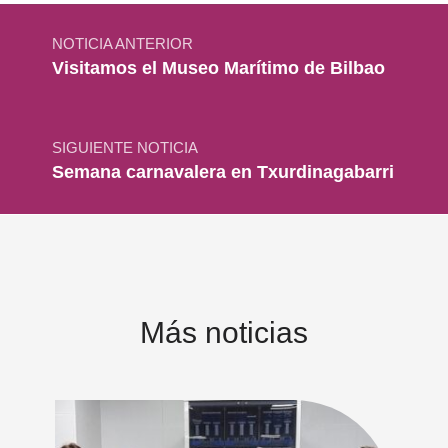
Navegación de entradas
NOTICIA ANTERIOR
Visitamos el Museo Marítimo de Bilbao
SIGUIENTE NOTICIA
Semana carnavalera en Txurdinagabarri
Más noticias