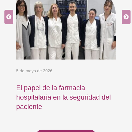
5 de mayo de 2026
24 
El papel de la farmacia
Os
e
hospitalaria en la seguridad del
Eu
paciente
co
co
To