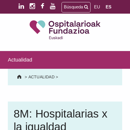
Saltar al contenido principal
Saltar al pie de página
Búsqueda
EU
ES
Ospitalarioak Fundazioa Euskadi (antes Aita Menni)
SALUD MENTAL | DISCAPACIDAD INTELECTUAL | NEURORREHABILITACIÓN Y DAÑO CEREBRAL | PERSONA MAYOR
Actualidad
>
ACTUALIDAD
>
8M: Hospitalarias x
la igualdad