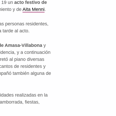
a 19 un
acto festivo de
miento y de
Aita Menni
.
as personas residentes,
 tarde al acto.
de Amasa-Villabona
y
idencia, y a continuación
retó al piano diversas
antos de residentes y
ompañó también alguna de
idades realizadas en la
tamborrada, fiestas,