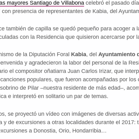
as mayores Santiago de Villabona
celebró el pasado dí
7
con presencia de representantes de Kabia, del Ayunta
ce también de capilla se quedó pequeño para acoger a l
culadas con la Residencia que quisieron acercarse por la
nismo de la Diputación Foral
Kabia
, del
Ayuntamiento 
ienvenida y agradecieron la labor del personal de la Res
o el compositor oñatiarra Juan Carlos Irizar, que interp
 canciones populares, que fueron acompañadas por los c
, sobrino de Pilar –nuestra residente de más edad–, ac
ca e interpretó en solitario un par de temas.
tos, se proyectó un vídeo con imágenes de diversas activ
 y de excursiones a otras localidades durante el 2017: 
excursiones a Donostia, Orio, Hondarribia…