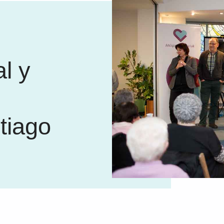
al y
tiago