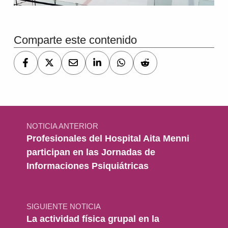
Volver a la navegación principal
Comparte este contenido
Navegación de entradas
NOTICIA ANTERIOR
Profesionales del Hospital Aita Menni
participan en las Jornadas de
Informaciones Psiquiátricas
SIGUIENTE NOTICIA
La actividad física grupal en la