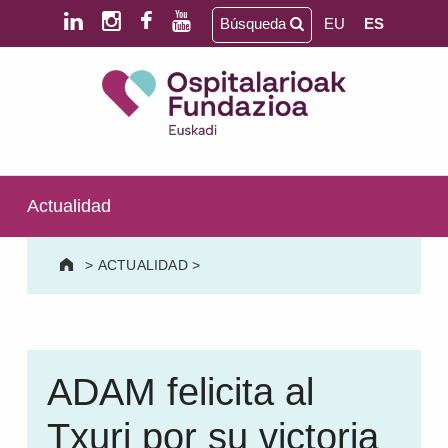
Saltar al contenido principal
Saltar al pie de página
Búsqueda
EU
ES
Ospitalarioak Fundazioa Euskadi (antes Aita Menni)
SALUD MENTAL | DISCAPACIDAD INTELECTUAL | NEURORREHABILITACIÓN Y DAÑO CEREBRAL | PERSONA MAYOR
Actualidad
>
ACTUALIDAD
>
ADAM felicita al
Txuri por su victoria