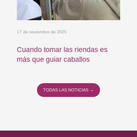
17 de noviembre de 2025
23 
Cuando tomar las riendas es
Tr
más que guiar caballos
pa
Fú
TODAS LAS NOTICIAS →